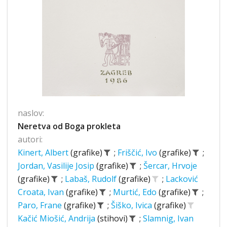
naslov:
Neretva od Boga prokleta
autori:
Kinert, Albert
(grafike)
;
Friščić, Ivo
(grafike)
;
Jordan, Vasilije Josip
(grafike)
;
Šercar, Hrvoje
(grafike)
;
Labaš, Rudolf
(grafike)
;
Lacković
Croata, Ivan
(grafike)
;
Murtić, Edo
(grafike)
;
Paro, Frane
(grafike)
;
Šiško, Ivica
(grafike)
Kačić Miošić, Andrija
(stihovi)
;
Slamnig, Ivan