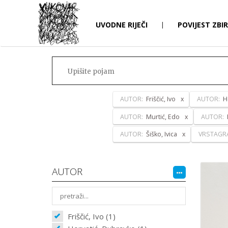
UVODNE RIJEČI
|
POVIJEST ZBI
AUTOR:
Friščić, Ivo
AUTOR:
H
AUTOR:
Murtić, Edo
AUTOR:
AUTOR:
Šiško, Ivica
VRSTAGR
AUTOR
Friščić, Ivo (1)