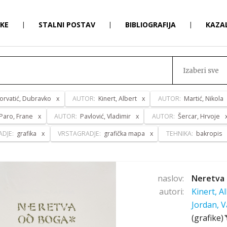
RKE
|
STALNI POSTAV
|
BIBLIOGRAFIJA
|
KAZA
Izaberi sve
orvatić, Dubravko
AUTOR:
Kinert, Albert
AUTOR:
Martić, Nikola
Paro, Frane
AUTOR:
Pavlović, Vladimir
AUTOR:
Šercar, Hrvoje
ADJE:
grafika
VRSTAGRADJE:
grafička mapa
TEHNIKA:
bakropis
naslov:
Neretva 
autori:
Kinert, A
Jordan, V
(grafike)