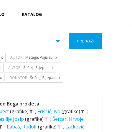
LO
|
KATALOG
PRETRAŽI
AUTOR:
Mataga, Vojislav
AUTOR:
Šešelj, Stjepan
DONATOR:
Šešelj, Stjepan
od Boga prokleta
lbert
(grafike)
;
Friščić, Ivo
(grafike)
;
asilije Josip
(grafike)
;
Šercar, Hrvoje
;
Labaš, Rudolf
(grafike)
;
Lacković