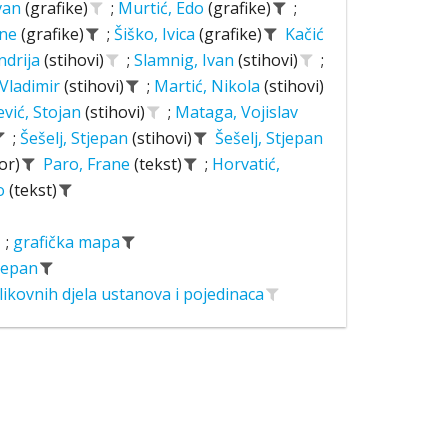
Ivan
(grafike)
;
Murtić, Edo
(grafike)
;
ane
(grafike)
;
Šiško, Ivica
(grafike)
Kačić
ndrija
(stihovi)
;
Slamnig, Ivan
(stihovi)
;
 Vladimir
(stihovi)
;
Martić, Nikola
(stihovi)
ević, Stojan
(stihovi)
;
Mataga, Vojislav
;
Šešelj, Stjepan
(stihovi)
Šešelj, Stjepan
or)
Paro, Frane
(tekst)
;
Horvatić,
o
(tekst)
;
grafička mapa
tjepan
likovnih djela ustanova i pojedinaca