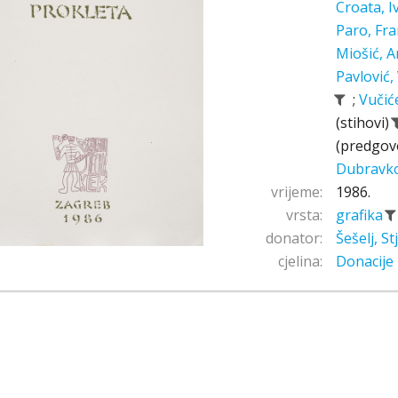
Croata, 
Paro, Fr
Miošić, A
Pavlović,
;
Vučić
(stihovi)
(predgov
Dubravk
vrijeme:
1986.
vrsta:
grafika
donator:
Šešelj, S
cjelina:
Donacije 