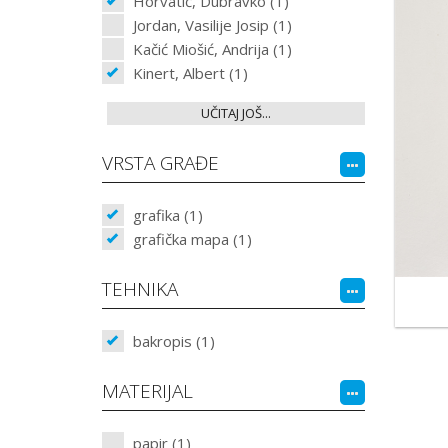
Horvatić, Dubravko (1)
Jordan, Vasilije Josip (1)
Kačić Miošić, Andrija (1)
Kinert, Albert (1)
UČITAJ JOŠ...
VRSTA GRAĐE
grafika (1)
grafička mapa (1)
TEHNIKA
bakropis (1)
MATERIJAL
papir (1)