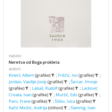
naslov:
Neretva od Boga prokleta
autori:
Kinert, Albert
(grafike)
;
Friščić, Ivo
(grafike)
;
Jordan, Vasilije Josip
(grafike)
;
Šercar, Hrvoje
(grafike)
;
Labaš, Rudolf
(grafike)
;
Lacković
Croata, Ivan
(grafike)
;
Murtić, Edo
(grafike)
;
Paro, Frane
(grafike)
;
Šiško, Ivica
(grafike)
Kačić Miošić, Andrija
(stihovi)
;
Slamnig, Ivan