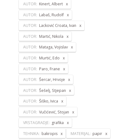
AUTOR:
Kinert, Albert
AUTOR:
Labaš, Rudolf
AUTOR:
Lacković Croata, Ivan
AUTOR:
Martić, Nikola
AUTOR:
Mataga, Vojislav
AUTOR:
Murtić, Edo
AUTOR:
Paro, Frane
AUTOR:
Šercar, Hrvoje
AUTOR:
Šešelj, Stjepan
AUTOR:
Šiško, Ivica
AUTOR:
Vučićević, Stojan
VRSTAGRADJE:
grafika
TEHNIKA:
bakropis
MATERIJAL:
papir