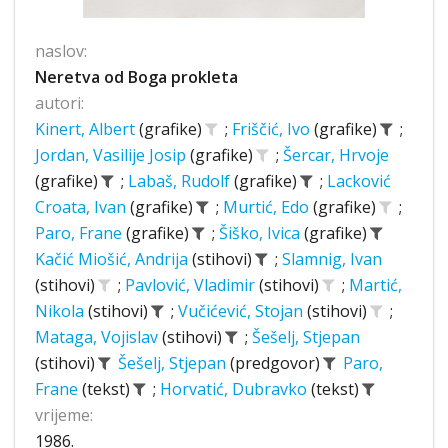
naslov:
Neretva od Boga prokleta
autori:
Kinert, Albert
(grafike)
;
Friščić, Ivo
(grafike)
;
Jordan, Vasilije Josip
(grafike)
;
Šercar, Hrvoje
(grafike)
;
Labaš, Rudolf
(grafike)
;
Lacković
Croata, Ivan
(grafike)
;
Murtić, Edo
(grafike)
;
Paro, Frane
(grafike)
;
Šiško, Ivica
(grafike)
Kačić Miošić, Andrija
(stihovi)
;
Slamnig, Ivan
(stihovi)
;
Pavlović, Vladimir
(stihovi)
;
Martić,
Nikola
(stihovi)
;
Vučićević, Stojan
(stihovi)
;
Mataga, Vojislav
(stihovi)
;
Šešelj, Stjepan
(stihovi)
Šešelj, Stjepan
(predgovor)
Paro,
Frane
(tekst)
;
Horvatić, Dubravko
(tekst)
vrijeme:
1986.