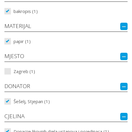
bakropis (1)
MATERIJAL
papir (1)
MJESTO
Zagreb (1)
DONATOR
Šešelj, Stjepan (1)
CJELINA
Donacije likovnih djela ustanova i pojedinaca (1)