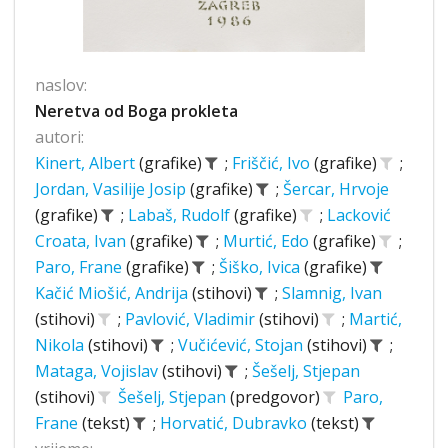
naslov:
Neretva od Boga prokleta
autori:
Kinert, Albert
(grafike)
;
Friščić, Ivo
(grafike)
;
Jordan, Vasilije Josip
(grafike)
;
Šercar, Hrvoje
(grafike)
;
Labaš, Rudolf
(grafike)
;
Lacković
Croata, Ivan
(grafike)
;
Murtić, Edo
(grafike)
;
Paro, Frane
(grafike)
;
Šiško, Ivica
(grafike)
Kačić Miošić, Andrija
(stihovi)
;
Slamnig, Ivan
(stihovi)
;
Pavlović, Vladimir
(stihovi)
;
Martić,
Nikola
(stihovi)
;
Vučićević, Stojan
(stihovi)
;
Mataga, Vojislav
(stihovi)
;
Šešelj, Stjepan
(stihovi)
Šešelj, Stjepan
(predgovor)
Paro,
Frane
(tekst)
;
Horvatić, Dubravko
(tekst)