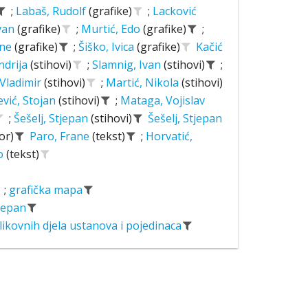
;
Labaš, Rudolf
(grafike)
;
Lacković
Ivan
(grafike)
;
Murtić, Edo
(grafike)
;
ane
(grafike)
;
Šiško, Ivica
(grafike)
Kačić
ndrija
(stihovi)
;
Slamnig, Ivan
(stihovi)
;
 Vladimir
(stihovi)
;
Martić, Nikola
(stihovi)
ević, Stojan
(stihovi)
;
Mataga, Vojislav
;
Šešelj, Stjepan
(stihovi)
Šešelj, Stjepan
or)
Paro, Frane
(tekst)
;
Horvatić,
o
(tekst)
;
grafička mapa
tjepan
likovnih djela ustanova i pojedinaca