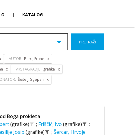
LO
|
KATALOG
PRETRAŽI
AUTOR:
Paro, Frane
an
VRSTAGRADJE:
grafika
ONATOR:
Šešelj, Stjepan
od Boga prokleta
lbert
(grafike)
;
Friščić, Ivo
(grafike)
;
asilije Josip
(grafike)
;
Šercar, Hrvoje