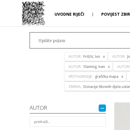
UVODNE RIJEČI
|
POVIJEST ZBI
AUTOR:
Friščić, Ivo
AUTOR:
J
AUTOR:
Slamnig, Ivan
AUTOR
VRSTAGRADJE:
grafička mapa
ZBIRKA:
Donacije likovnih djela ust
AUTOR