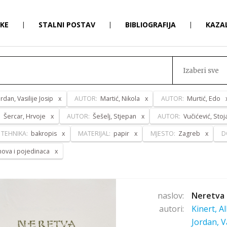
RKE
|
STALNI POSTAV
|
BIBLIOGRAFIJA
|
KAZA
Izaberi sve
ordan, Vasilije Josip
AUTOR:
Martić, Nikola
AUTOR:
Murtić, Edo
:
Šercar, Hrvoje
AUTOR:
Šešelj, Stjepan
AUTOR:
Vučićević, Stoj
TEHNIKA:
bakropis
MATERIJAL:
papir
MJESTO:
Zagreb
D
anova i pojedinaca
naslov:
Neretva 
autori:
Kinert, A
Jordan, V