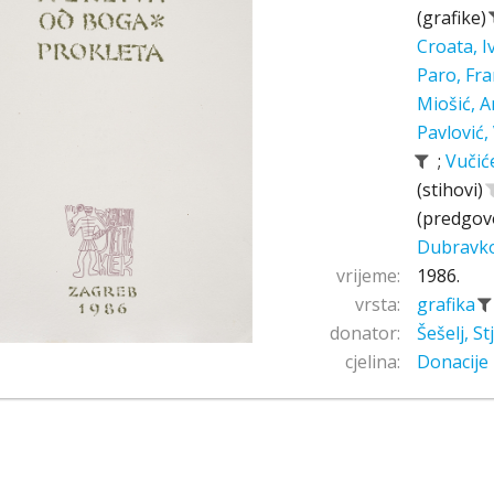
(grafike)
Croata, 
Paro, Fr
Miošić, A
Pavlović,
;
Vučić
(stihovi)
(predgov
Dubravk
vrijeme:
1986.
vrsta:
grafika
donator:
Šešelj, S
cjelina:
Donacije 