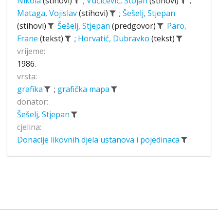
Nikola
(stihovi)
;
Vučićević, Stojan
(stihovi)
;
Mataga, Vojislav
(stihovi)
;
Šešelj, Stjepan
(stihovi)
Šešelj, Stjepan
(predgovor)
Paro,
Frane
(tekst)
;
Horvatić, Dubravko
(tekst)
vrijeme:
1986.
vrsta:
grafika
;
grafička mapa
donator:
Šešelj, Stjepan
cjelina:
Donacije likovnih djela ustanova i pojedinaca