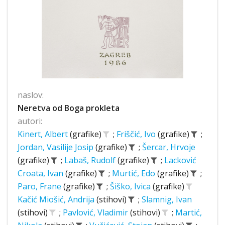
naslov:
Neretva od Boga prokleta
autori:
Kinert, Albert
(grafike)
;
Friščić, Ivo
(grafike)
;
Jordan, Vasilije Josip
(grafike)
;
Šercar, Hrvoje
(grafike)
;
Labaš, Rudolf
(grafike)
;
Lacković
Croata, Ivan
(grafike)
;
Murtić, Edo
(grafike)
;
Paro, Frane
(grafike)
;
Šiško, Ivica
(grafike)
Kačić Miošić, Andrija
(stihovi)
;
Slamnig, Ivan
(stihovi)
;
Pavlović, Vladimir
(stihovi)
;
Martić,