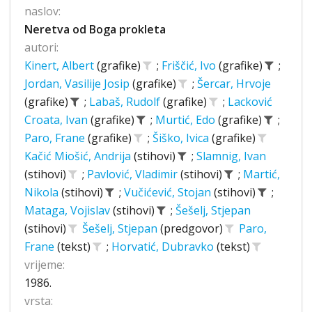
naslov:
Neretva od Boga prokleta
autori:
Kinert, Albert
(grafike)
;
Friščić, Ivo
(grafike)
;
Jordan, Vasilije Josip
(grafike)
;
Šercar, Hrvoje
(grafike)
;
Labaš, Rudolf
(grafike)
;
Lacković
Croata, Ivan
(grafike)
;
Murtić, Edo
(grafike)
;
Paro, Frane
(grafike)
;
Šiško, Ivica
(grafike)
Kačić Miošić, Andrija
(stihovi)
;
Slamnig, Ivan
(stihovi)
;
Pavlović, Vladimir
(stihovi)
;
Martić,
Nikola
(stihovi)
;
Vučićević, Stojan
(stihovi)
;
Mataga, Vojislav
(stihovi)
;
Šešelj, Stjepan
(stihovi)
Šešelj, Stjepan
(predgovor)
Paro,
Frane
(tekst)
;
Horvatić, Dubravko
(tekst)
vrijeme:
1986.
vrsta: