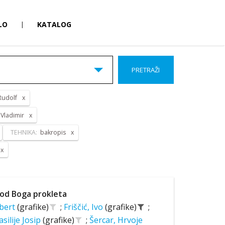
LO
|
KATALOG
PRETRAŽI
Rudolf
 Vladimir
TEHNIKA:
bakropis
od Boga prokleta
lbert
(grafike)
;
Friščić, Ivo
(grafike)
;
asilije Josip
(grafike)
;
Šercar, Hrvoje