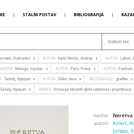
RKE
|
STALNI POSTAV
|
BIBLIOGRAFIJA
|
KAZA
Izaberi sve
orvatić, Dubravko
AUTOR:
Kačić Miošić, Andrija
AUTOR:
Labaš, 
AUTOR:
Mataga, Vojislav
AUTOR:
Paro, Frane
AUTOR:
Pavlović,
R:
Šešelj, Stjepan
AUTOR:
Šiško, Ivica
VRSTAGRADJE:
grafika
Šešelj, Stjepan
ZBIRKA:
Donacije likovnih djela ustanova i pojedinaca
naslov:
Neretva 
autori:
Kinert, A
Jordan, V