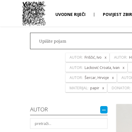
UVODNE RIJEČI
|
POVIJEST ZBI
AUTOR:
Friščić, Ivo
AUTOR:
H
AUTOR:
Lacković Croata, Ivan
AUTOR:
Šercar, Hrvoje
AUTO
MATERIJAL:
papir
DONATOR:
AUTOR