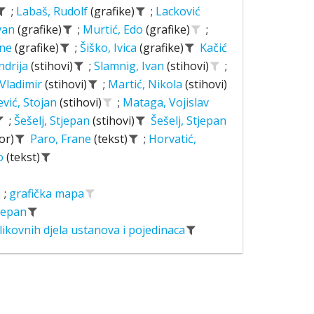
;
Labaš, Rudolf
(grafike)
;
Lacković
Ivan
(grafike)
;
Murtić, Edo
(grafike)
;
ane
(grafike)
;
Šiško, Ivica
(grafike)
Kačić
ndrija
(stihovi)
;
Slamnig, Ivan
(stihovi)
;
 Vladimir
(stihovi)
;
Martić, Nikola
(stihovi)
ević, Stojan
(stihovi)
;
Mataga, Vojislav
;
Šešelj, Stjepan
(stihovi)
Šešelj, Stjepan
or)
Paro, Frane
(tekst)
;
Horvatić,
o
(tekst)
;
grafička mapa
tjepan
likovnih djela ustanova i pojedinaca