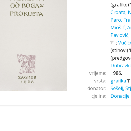
(grafike)
Croata, 
Paro, Fr
Miošić, A
Pavlović,
;
Vučić
(stihovi)
(predgov
Dubravk
vrijeme:
1986.
vrsta:
grafika
donator:
Šešelj, S
cjelina:
Donacije 