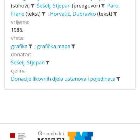
(stihovi)
Šešelj, Stjepan
(predgovor)
Paro,
Frane
(tekst)
;
Horvatić, Dubravko
(tekst)
vrijeme:
1986.
vrsta:
grafika
;
grafička mapa
donator:
Šešelj, Stjepan
cjelina:
Donacije likovnih djela ustanova i pojedinaca