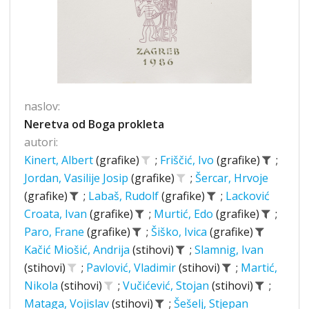
naslov:
Neretva od Boga prokleta
autori:
Kinert, Albert
(grafike)
;
Friščić, Ivo
(grafike)
;
Jordan, Vasilije Josip
(grafike)
;
Šercar, Hrvoje
(grafike)
;
Labaš, Rudolf
(grafike)
;
Lacković
Croata, Ivan
(grafike)
;
Murtić, Edo
(grafike)
;
Paro, Frane
(grafike)
;
Šiško, Ivica
(grafike)
Kačić Miošić, Andrija
(stihovi)
;
Slamnig, Ivan
(stihovi)
;
Pavlović, Vladimir
(stihovi)
;
Martić,
Nikola
(stihovi)
;
Vučićević, Stojan
(stihovi)
;
Mataga, Vojislav
(stihovi)
;
Šešelj, Stjepan