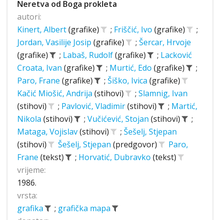
Neretva od Boga prokleta
autori:
Kinert, Albert
(grafike)
;
Friščić, Ivo
(grafike)
;
Jordan, Vasilije Josip
(grafike)
;
Šercar, Hrvoje
(grafike)
;
Labaš, Rudolf
(grafike)
;
Lacković
Croata, Ivan
(grafike)
;
Murtić, Edo
(grafike)
;
Paro, Frane
(grafike)
;
Šiško, Ivica
(grafike)
Kačić Miošić, Andrija
(stihovi)
;
Slamnig, Ivan
(stihovi)
;
Pavlović, Vladimir
(stihovi)
;
Martić,
Nikola
(stihovi)
;
Vučićević, Stojan
(stihovi)
;
Mataga, Vojislav
(stihovi)
;
Šešelj, Stjepan
(stihovi)
Šešelj, Stjepan
(predgovor)
Paro,
Frane
(tekst)
;
Horvatić, Dubravko
(tekst)
vrijeme:
1986.
vrsta:
grafika
;
grafička mapa