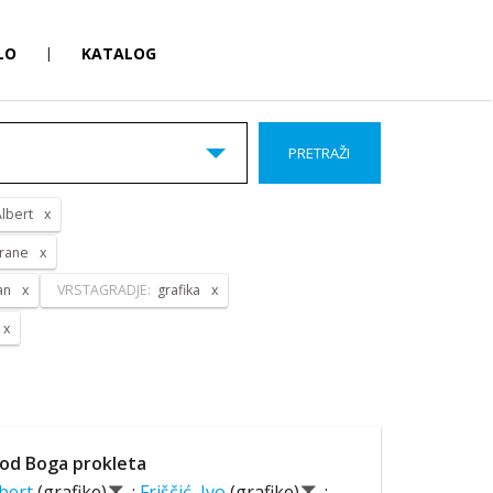
LO
|
KATALOG
PRETRAŽI
Albert
Frane
an
VRSTAGRADJE:
grafika
od Boga prokleta
lbert
(grafike)
;
Friščić, Ivo
(grafike)
;