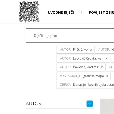
UVODNE RIJEČI
|
POVIJEST ZBI
AUTOR:
Friščić, Ivo
AUTOR:
H
AUTOR:
Lacković Croata, Ivan
AUTOR:
Pavlović, Vladimir
AU
VRSTAGRADJE:
grafička mapa
ZBIRKA:
Donacije likovnih djela ust
AUTOR