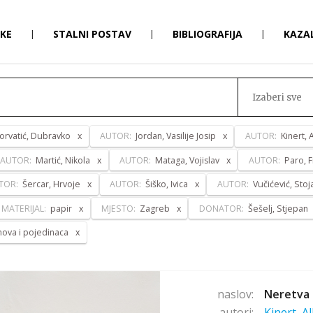
RKE
|
STALNI POSTAV
|
BIBLIOGRAFIJA
|
KAZA
Izaberi sve
orvatić, Dubravko
AUTOR:
Jordan, Vasilije Josip
AUTOR:
Kinert, 
AUTOR:
Martić, Nikola
AUTOR:
Mataga, Vojislav
AUTOR:
Paro, 
TOR:
Šercar, Hrvoje
AUTOR:
Šiško, Ivica
AUTOR:
Vučićević, Stoj
MATERIJAL:
papir
MJESTO:
Zagreb
DONATOR:
Šešelj, Stjepan
anova i pojedinaca
naslov:
Neretva 
autori:
Kinert, A