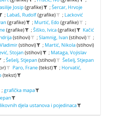
asilije Josip
(grafike)
;
Šercar, Hrvoje
;
Labaš, Rudolf
(grafike)
;
Lacković
Ivan
(grafike)
;
Murtić, Edo
(grafike)
;
ane
(grafike)
;
Šiško, Ivica
(grafike)
Kačić
ndrija
(stihovi)
;
Slamnig, Ivan
(stihovi)
;
 Vladimir
(stihovi)
;
Martić, Nikola
(stihovi)
ević, Stojan
(stihovi)
;
Mataga, Vojislav
;
Šešelj, Stjepan
(stihovi)
Šešelj, Stjepan
or)
Paro, Frane
(tekst)
;
Horvatić,
o
(tekst)
;
grafička mapa
tjepan
likovnih djela ustanova i pojedinaca