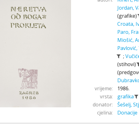
Jordan, V
(grafike)
Croata, 
Paro, Fr
Miošić, A
Pavlović,
;
Vučić
(stihovi)
(predgov
Dubravk
vrijeme:
1986.
vrsta:
grafika
donator:
Šešelj, S
cjelina:
Donacije 