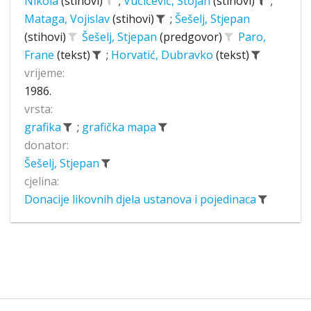
Nikola
(stihovi)
;
Vučićević, Stojan
(stihovi)
;
Mataga, Vojislav
(stihovi)
;
Šešelj, Stjepan
(stihovi)
Šešelj, Stjepan
(predgovor)
Paro,
Frane
(tekst)
;
Horvatić, Dubravko
(tekst)
vrijeme:
1986.
vrsta:
grafika
;
grafička mapa
donator:
Šešelj, Stjepan
cjelina:
Donacije likovnih djela ustanova i pojedinaca