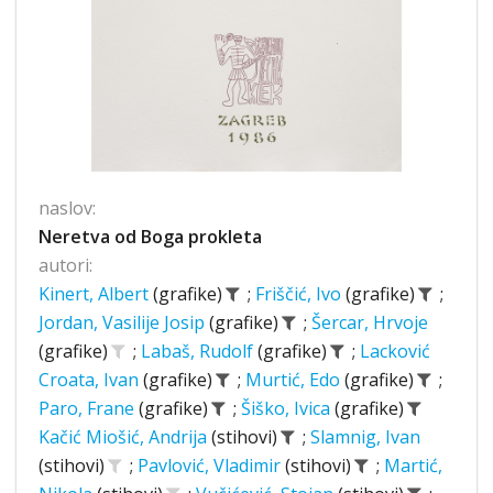
naslov:
Neretva od Boga prokleta
autori:
Kinert, Albert
(grafike)
;
Friščić, Ivo
(grafike)
;
Jordan, Vasilije Josip
(grafike)
;
Šercar, Hrvoje
(grafike)
;
Labaš, Rudolf
(grafike)
;
Lacković
Croata, Ivan
(grafike)
;
Murtić, Edo
(grafike)
;
Paro, Frane
(grafike)
;
Šiško, Ivica
(grafike)
Kačić Miošić, Andrija
(stihovi)
;
Slamnig, Ivan
(stihovi)
;
Pavlović, Vladimir
(stihovi)
;
Martić,