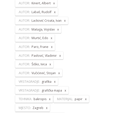
AUTOR:
Kinert, Albert
AUTOR:
Labaš, Rudolf
AUTOR:
Lacković Croata, Ivan
AUTOR:
Mataga, Vojislav
AUTOR:
Murtić, Edo
AUTOR:
Paro, Frane
AUTOR:
Pavlović, Vladimir
AUTOR:
Šiško, Ivica
AUTOR:
Vučićević, Stojan
VRSTAGRADJE:
grafika
VRSTAGRADJE:
grafička mapa
TEHNIKA:
bakropis
MATERIJAL:
papir
MJESTO:
Zagreb