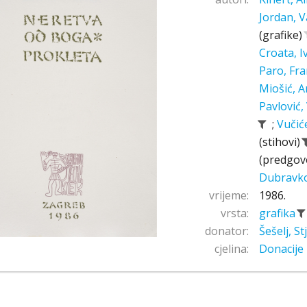
Jordan, V
(grafike)
Croata, 
Paro, Fr
Miošić, A
Pavlović,
;
Vučić
(stihovi)
(predgov
Dubravk
vrijeme:
1986.
vrsta:
grafika
donator:
Šešelj, S
cjelina:
Donacije 