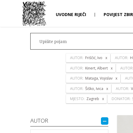
UVODNE RIJEČI
|
POVIJEST ZBI
AUTOR:
Friščić, Ivo
AUTOR:
H
AUTOR:
Kinert, Albert
AUTOR
AUTOR:
Mataga, Vojislav
AUT
AUTOR:
Šiško, Ivica
AUTOR:
V
MJESTO:
Zagreb
DONATOR:
AUTOR