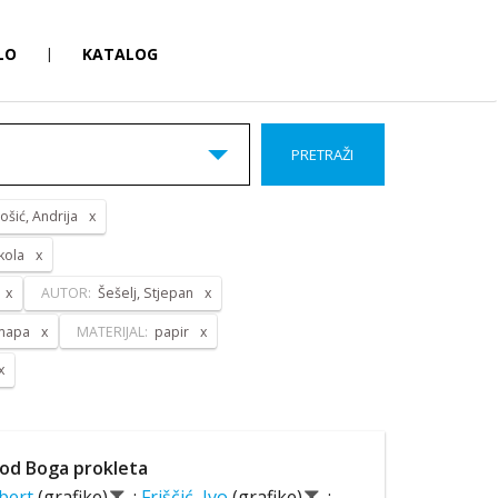
LO
|
KATALOG
PRETRAŽI
ošić, Andrija
kola
AUTOR:
Šešelj, Stjepan
 mapa
MATERIJAL:
papir
od Boga prokleta
lbert
(grafike)
;
Friščić, Ivo
(grafike)
;