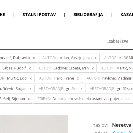
RKE
|
STALNI POSTAV
|
BIBLIOGRAFIJA
|
KAZA
Izaberi sve
orvatić, Dubravko
AUTOR:
Jordan, Vasilije Josip
AUTOR:
Kačić Mi
:
Labaš, Rudolf
AUTOR:
Lacković Croata, Ivan
AUTOR:
Martić, Ni
OR:
Murtić, Edo
AUTOR:
Paro, Frane
AUTOR:
Pavlović, Vladimir
učićević, Stojan
VRSTAGRADJE:
grafika
VRSTAGRADJE:
grafička
Šešelj, Stjepan
ZBIRKA:
Donacije likovnih djela ustanova i pojedinaca
naslov:
Neretva 
autori:
Kinert, A