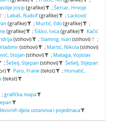
asilije Josip
(grafike)
;
Šercar, Hrvoje
;
Labaš, Rudolf
(grafike)
;
Lacković
Ivan
(grafike)
;
Murtić, Edo
(grafike)
;
ane
(grafike)
;
Šiško, Ivica
(grafike)
Kačić
ndrija
(stihovi)
;
Slamnig, Ivan
(stihovi)
;
 Vladimir
(stihovi)
;
Martić, Nikola
(stihovi)
ević, Stojan
(stihovi)
;
Mataga, Vojislav
;
Šešelj, Stjepan
(stihovi)
Šešelj, Stjepan
or)
Paro, Frane
(tekst)
;
Horvatić,
o
(tekst)
;
grafička mapa
tjepan
likovnih djela ustanova i pojedinaca