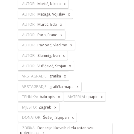
AUTOR:
Martić, Nikola
AUTOR:
Mataga, Vojislav
AUTOR:
Murtić, Edo
AUTOR:
Paro, Frane
AUTOR:
Pavlović, Vladimir
AUTOR:
Slamnig, Ivan
AUTOR:
Vučićević, Stojan
VRSTAGRADJE:
grafika
VRSTAGRADJE:
grafička mapa
TEHNIKA:
bakropis
MATERIJAL:
papir
MJESTO:
Zagreb
DONATOR:
Šešelj, Stjepan
ZBIRKA:
Donacije likovnih djela ustanova i
pojedinaca