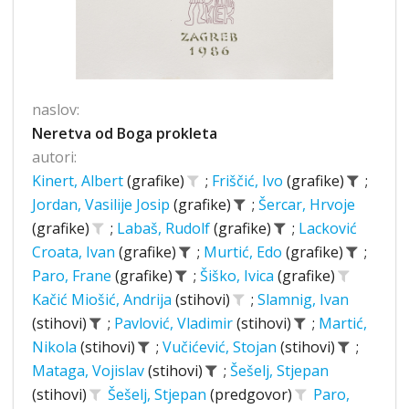
naslov:
Neretva od Boga prokleta
autori:
Kinert, Albert
(grafike)
;
Friščić, Ivo
(grafike)
;
Jordan, Vasilije Josip
(grafike)
;
Šercar, Hrvoje
(grafike)
;
Labaš, Rudolf
(grafike)
;
Lacković
Croata, Ivan
(grafike)
;
Murtić, Edo
(grafike)
;
Paro, Frane
(grafike)
;
Šiško, Ivica
(grafike)
Kačić Miošić, Andrija
(stihovi)
;
Slamnig, Ivan
(stihovi)
;
Pavlović, Vladimir
(stihovi)
;
Martić,
Nikola
(stihovi)
;
Vučićević, Stojan
(stihovi)
;
Mataga, Vojislav
(stihovi)
;
Šešelj, Stjepan
(stihovi)
Šešelj, Stjepan
(predgovor)
Paro,