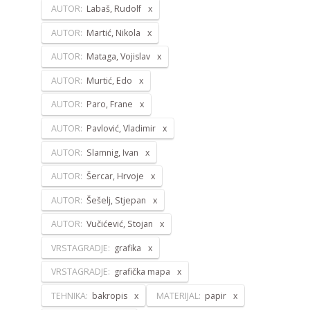
AUTOR:
Labaš, Rudolf
AUTOR:
Martić, Nikola
AUTOR:
Mataga, Vojislav
AUTOR:
Murtić, Edo
AUTOR:
Paro, Frane
AUTOR:
Pavlović, Vladimir
AUTOR:
Slamnig, Ivan
AUTOR:
Šercar, Hrvoje
AUTOR:
Šešelj, Stjepan
AUTOR:
Vučićević, Stojan
VRSTAGRADJE:
grafika
VRSTAGRADJE:
grafička mapa
TEHNIKA:
bakropis
MATERIJAL:
papir