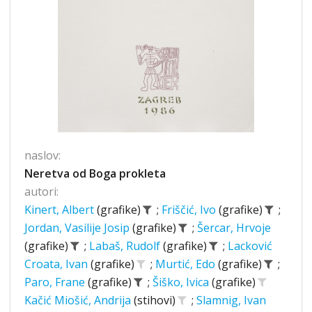
naslov:
Neretva od Boga prokleta
autori:
Kinert, Albert
(grafike)
;
Friščić, Ivo
(grafike)
;
Jordan, Vasilije Josip
(grafike)
;
Šercar, Hrvoje
(grafike)
;
Labaš, Rudolf
(grafike)
;
Lacković
Croata, Ivan
(grafike)
;
Murtić, Edo
(grafike)
;
Paro, Frane
(grafike)
;
Šiško, Ivica
(grafike)
Kačić Miošić, Andrija
(stihovi)
;
Slamnig, Ivan