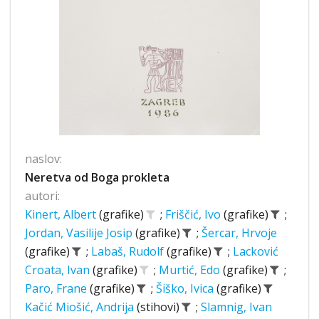
naslov:
Neretva od Boga prokleta
autori:
Kinert, Albert
(grafike)
;
Friščić, Ivo
(grafike)
;
Jordan, Vasilije Josip
(grafike)
;
Šercar, Hrvoje
(grafike)
;
Labaš, Rudolf
(grafike)
;
Lacković
Croata, Ivan
(grafike)
;
Murtić, Edo
(grafike)
;
Paro, Frane
(grafike)
;
Šiško, Ivica
(grafike)
Kačić Miošić, Andrija
(stihovi)
;
Slamnig, Ivan