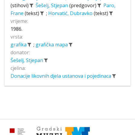
(stihovi)
Šešelj, Stjepan
(predgovor)
Paro,
Frane
(tekst)
;
Horvatić, Dubravko
(tekst)
vrijeme:
1986.
vrsta:
grafika
;
grafička mapa
donator:
Šešelj, Stjepan
cjelina:
Donacije likovnih djela ustanova i pojedinaca