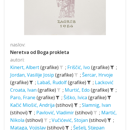
naslov:
Neretva od Boga prokleta
autori:
Kinert, Albert
(grafike)
;
Friščić, Ivo
(grafike)
;
Jordan, Vasilije Josip
(grafike)
;
Šercar, Hrvoje
(grafike)
;
Labaš, Rudolf
(grafike)
;
Lacković
Croata, Ivan
(grafike)
;
Murtić, Edo
(grafike)
;
Paro, Frane
(grafike)
;
Šiško, Ivica
(grafike)
Kačić Miošić, Andrija
(stihovi)
;
Slamnig, Ivan
(stihovi)
;
Pavlović, Vladimir
(stihovi)
;
Martić,
Nikola
(stihovi)
;
Vučićević, Stojan
(stihovi)
;
Mataga, Vojislav
(stihovi)
;
Šešelj, Stjepan