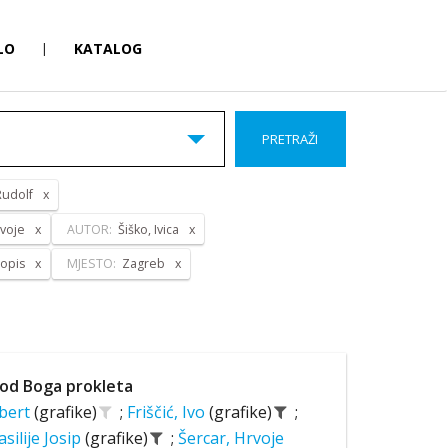
LO
|
KATALOG
PRETRAŽI
Rudolf
rvoje
AUTOR:
Šiško, Ivica
opis
MJESTO:
Zagreb
od Boga prokleta
lbert
(grafike)
;
Friščić, Ivo
(grafike)
;
asilije Josip
(grafike)
;
Šercar, Hrvoje