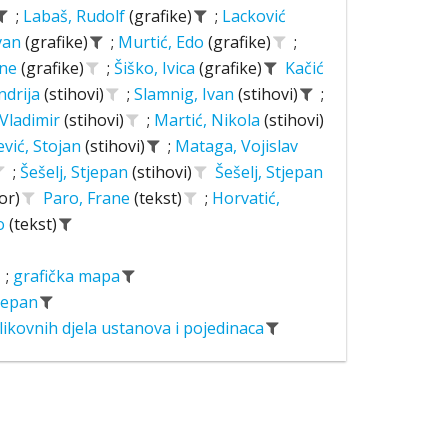
;
Labaš, Rudolf
(grafike)
;
Lacković
Ivan
(grafike)
;
Murtić, Edo
(grafike)
;
ane
(grafike)
;
Šiško, Ivica
(grafike)
Kačić
ndrija
(stihovi)
;
Slamnig, Ivan
(stihovi)
;
 Vladimir
(stihovi)
;
Martić, Nikola
(stihovi)
ević, Stojan
(stihovi)
;
Mataga, Vojislav
;
Šešelj, Stjepan
(stihovi)
Šešelj, Stjepan
or)
Paro, Frane
(tekst)
;
Horvatić,
o
(tekst)
;
grafička mapa
tjepan
likovnih djela ustanova i pojedinaca