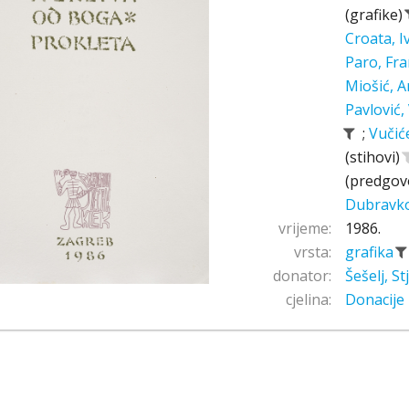
(grafike)
Croata, 
Paro, Fr
Miošić, A
Pavlović,
;
Vučić
(stihovi)
(predgov
Dubravk
vrijeme:
1986.
vrsta:
grafika
donator:
Šešelj, S
cjelina:
Donacije 