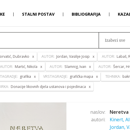
RKE
|
STALNI POSTAV
|
BIBLIOGRAFIJA
|
KAZA
Izaberi sve
orvatić, Dubravko
AUTOR:
Jordan, Vasilije Josip
AUTOR:
Labaš, 
AUTOR:
Martić, Nikola
AUTOR:
Slamnig, Ivan
AUTOR:
Šercar, H
TAGRADJE:
grafika
VRSTAGRADJE:
grafička mapa
TEHNIKA:
bakr
IRKA:
Donacije likovnih djela ustanova i pojedinaca
naslov:
Neretva 
autori:
Kinert, A
Jordan, V