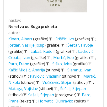
naslov:
Neretva od Boga prokleta
autori:
Kinert, Albert
(grafike)
;
Friščić, Ivo
(grafike)
;
Jordan, Vasilije Josip
(grafike)
;
Šercar, Hrvoje
(grafike)
;
Labaš, Rudolf
(grafike)
;
Lacković
Croata, Ivan
(grafike)
;
Murtić, Edo
(grafike)
;
Paro, Frane
(grafike)
;
Šiško, Ivica
(grafike)
Kačić Miošić, Andrija
(stihovi)
;
Slamnig, Ivan
(stihovi)
;
Pavlović, Vladimir
(stihovi)
;
Martić,
Nikola
(stihovi)
;
Vučićević, Stojan
(stihovi)
;
Mataga, Vojislav
(stihovi)
;
Šešelj, Stjepan
(stihovi)
Šešelj, Stjepan
(predgovor)
Paro,
Frane
(tekst)
;
Horvatić, Dubravko
(tekst)