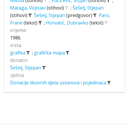
Nikola
(stihovi)
;
Vučićević, Stojan
(stihovi)
;
Mataga, Vojislav
(stihovi)
;
Šešelj, Stjepan
(stihovi)
Šešelj, Stjepan
(predgovor)
Paro,
Frane
(tekst)
;
Horvatić, Dubravko
(tekst)
vrijeme:
1986.
vrsta:
grafika
;
grafička mapa
donator:
Šešelj, Stjepan
cjelina:
Donacije likovnih djela ustanova i pojedinaca