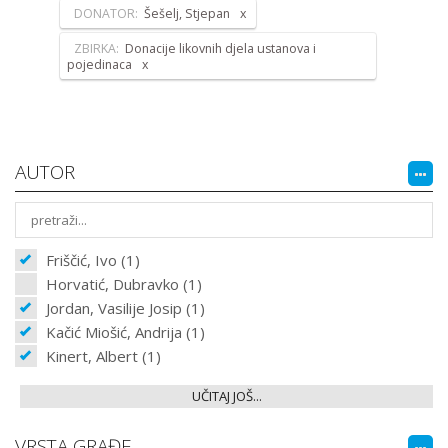
DONATOR:
Šešelj, Stjepan
ZBIRKA:
Donacije likovnih djela ustanova i
pojedinaca
AUTOR
Friščić, Ivo (1)
Horvatić, Dubravko (1)
Jordan, Vasilije Josip (1)
Kačić Miošić, Andrija (1)
Kinert, Albert (1)
UČITAJ JOŠ...
VRSTA GRAĐE