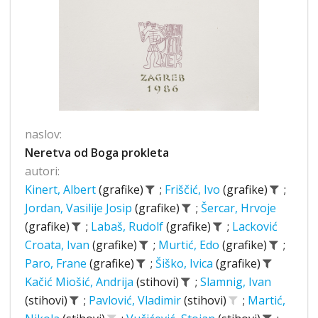
naslov:
Neretva od Boga prokleta
autori:
Kinert, Albert
(grafike)
;
Friščić, Ivo
(grafike)
;
Jordan, Vasilije Josip
(grafike)
;
Šercar, Hrvoje
(grafike)
;
Labaš, Rudolf
(grafike)
;
Lacković
Croata, Ivan
(grafike)
;
Murtić, Edo
(grafike)
;
Paro, Frane
(grafike)
;
Šiško, Ivica
(grafike)
Kačić Miošić, Andrija
(stihovi)
;
Slamnig, Ivan
(stihovi)
;
Pavlović, Vladimir
(stihovi)
;
Martić,