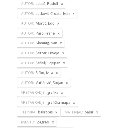
AUTOR:
Labaš, Rudolf
AUTOR:
Lacković Croata, Ivan
AUTOR:
Murtić, Edo
AUTOR:
Paro, Frane
AUTOR:
Slamnig, Ivan
AUTOR:
Šercar, Hrvoje
AUTOR:
Šešelj, Stjepan
AUTOR:
Šiško, Ivica
AUTOR:
Vučićević, Stojan
VRSTAGRADJE:
grafika
VRSTAGRADJE:
grafička mapa
TEHNIKA:
bakropis
MATERIJAL:
papir
MJESTO:
Zagreb