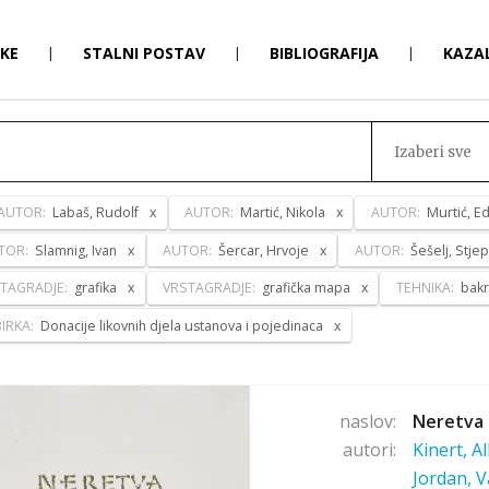
RKE
|
STALNI POSTAV
|
BIBLIOGRAFIJA
|
KAZA
Izaberi sve
AUTOR:
Labaš, Rudolf
AUTOR:
Martić, Nikola
AUTOR:
Murtić, E
TOR:
Slamnig, Ivan
AUTOR:
Šercar, Hrvoje
AUTOR:
Šešelj, Stje
TAGRADJE:
grafika
VRSTAGRADJE:
grafička mapa
TEHNIKA:
bakr
IRKA:
Donacije likovnih djela ustanova i pojedinaca
naslov:
Neretva 
autori:
Kinert, A
Jordan, V