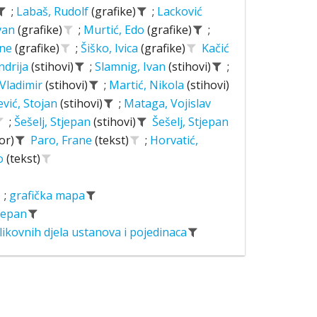
;
Labaš, Rudolf
(grafike)
;
Lacković
Ivan
(grafike)
;
Murtić, Edo
(grafike)
;
ane
(grafike)
;
Šiško, Ivica
(grafike)
Kačić
ndrija
(stihovi)
;
Slamnig, Ivan
(stihovi)
;
 Vladimir
(stihovi)
;
Martić, Nikola
(stihovi)
ević, Stojan
(stihovi)
;
Mataga, Vojislav
;
Šešelj, Stjepan
(stihovi)
Šešelj, Stjepan
or)
Paro, Frane
(tekst)
;
Horvatić,
o
(tekst)
;
grafička mapa
tjepan
likovnih djela ustanova i pojedinaca