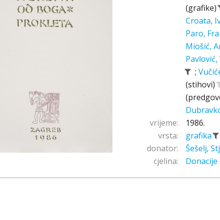
(grafike)
Croata, 
Paro, Fr
Miošić, A
Pavlović,
;
Vučić
(stihovi)
(predgov
Dubravk
vrijeme:
1986.
vrsta:
grafika
donator:
Šešelj, S
cjelina:
Donacije 