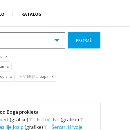
LO
|
KATALOG
PRETRAŽI
do
pan
opis
MATERIJAL:
papir
od Boga prokleta
lbert
(grafike)
;
Friščić, Ivo
(grafike)
;
asilije Josip
(grafike)
;
Šercar, Hrvoje