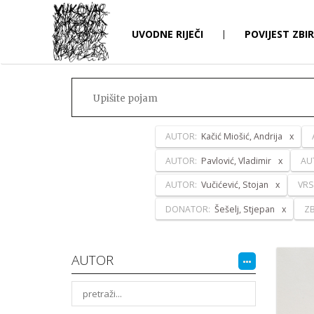
UVODNE RIJEČI
|
POVIJEST ZBI
AUTOR:
Kačić Miošić, Andrija
AUTOR:
Pavlović, Vladimir
AU
AUTOR:
Vučićević, Stojan
VRS
DONATOR:
Šešelj, Stjepan
ZB
AUTOR