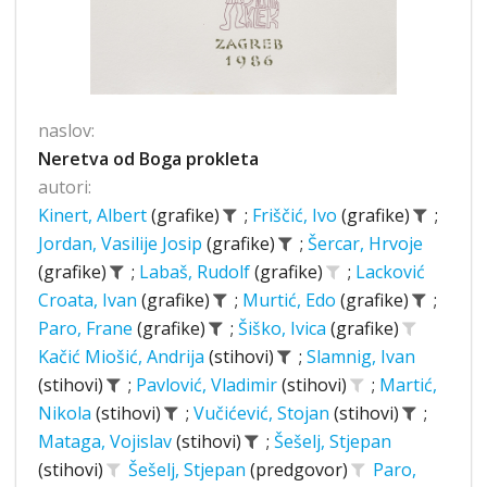
naslov:
Neretva od Boga prokleta
autori:
Kinert, Albert
(grafike)
;
Friščić, Ivo
(grafike)
;
Jordan, Vasilije Josip
(grafike)
;
Šercar, Hrvoje
(grafike)
;
Labaš, Rudolf
(grafike)
;
Lacković
Croata, Ivan
(grafike)
;
Murtić, Edo
(grafike)
;
Paro, Frane
(grafike)
;
Šiško, Ivica
(grafike)
Kačić Miošić, Andrija
(stihovi)
;
Slamnig, Ivan
(stihovi)
;
Pavlović, Vladimir
(stihovi)
;
Martić,
Nikola
(stihovi)
;
Vučićević, Stojan
(stihovi)
;
Mataga, Vojislav
(stihovi)
;
Šešelj, Stjepan
(stihovi)
Šešelj, Stjepan
(predgovor)
Paro,