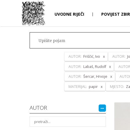
UVODNE RIJEČI
|
POVIJEST ZBI
AUTOR:
Friščić, Ivo
AUTOR:
J
AUTOR:
Labaš, Rudolf
AUTO
AUTOR:
Šercar, Hrvoje
AUTO
MATERIJAL:
papir
MJESTO:
Z
AUTOR