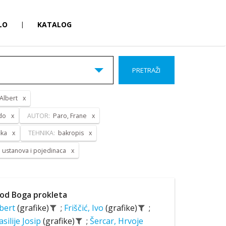
LO
|
KATALOG
PRETRAŽI
 Albert
do
AUTOR:
Paro, Frane
ika
TEHNIKA:
bakropis
a ustanova i pojedinaca
od Boga prokleta
lbert
(grafike)
;
Friščić, Ivo
(grafike)
;
asilije Josip
(grafike)
;
Šercar, Hrvoje