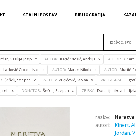
RKE
|
STALNI POSTAV
|
BIBLIOGRAFIJA
|
KAZA
Izaberi sve
ordan, Vasilije Josip
AUTOR:
Kačić Miošić, Andrija
AUTOR:
Kinert,
R:
Lacković Croata, Ivan
AUTOR:
Martić, Nikola
AUTOR:
Murtić, E
R:
Šešelj, Stjepan
AUTOR:
Vučićević, Stojan
VRSTAGRADJE:
graf
agreb
DONATOR:
Šešelj, Stjepan
ZBIRKA:
Donacije likovnih djel
naslov:
Neretva 
autori:
Kinert, A
Jordan, V