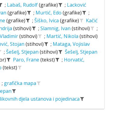
;
Labaš, Rudolf
(grafike)
;
Lacković
Ivan
(grafike)
;
Murtić, Edo
(grafike)
;
ane
(grafike)
;
Šiško, Ivica
(grafike)
Kačić
ndrija
(stihovi)
;
Slamnig, Ivan
(stihovi)
;
 Vladimir
(stihovi)
;
Martić, Nikola
(stihovi)
ević, Stojan
(stihovi)
;
Mataga, Vojislav
;
Šešelj, Stjepan
(stihovi)
Šešelj, Stjepan
or)
Paro, Frane
(tekst)
;
Horvatić,
o
(tekst)
;
grafička mapa
tjepan
likovnih djela ustanova i pojedinaca