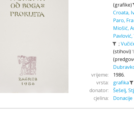
(grafike)
Croata, 
Paro, Fr
Miošić, A
Pavlović,
;
Vučić
(stihovi)
(predgov
Dubravk
vrijeme:
1986.
vrsta:
grafika
donator:
Šešelj, S
cjelina:
Donacije 