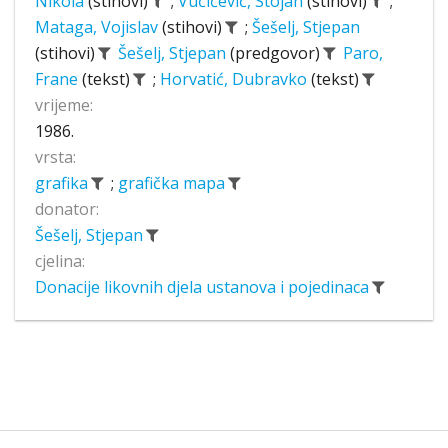
Nikola
(stihovi)
;
Vučićević, Stojan
(stihovi)
;
Mataga, Vojislav
(stihovi)
;
Šešelj, Stjepan
(stihovi)
Šešelj, Stjepan
(predgovor)
Paro,
Frane
(tekst)
;
Horvatić, Dubravko
(tekst)
vrijeme:
1986.
vrsta:
grafika
;
grafička mapa
donator:
Šešelj, Stjepan
cjelina:
Donacije likovnih djela ustanova i pojedinaca