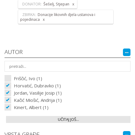
DONATOR:
Šešelj, Stjepan
ZBIRKA:
Donacije likovnih djela ustanova i
pojedinaca
AUTOR
Friščić, Ivo (1)
Horvatić, Dubravko (1)
Jordan, Vasilije Josip (1)
Kačić Miošić, Andrija (1)
Kinert, Albert (1)
UČITAJ JOŠ...
VRSTA GRAĐE