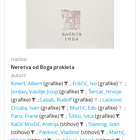
naslov:
Neretva od Boga prokleta
autori:
Kinert, Albert
(grafike)
;
Friščić, Ivo
(grafike)
;
Jordan, Vasilije Josip
(grafike)
;
Šercar, Hrvoje
(grafike)
;
Labaš, Rudolf
(grafike)
;
Lacković
Croata, Ivan
(grafike)
;
Murtić, Edo
(grafike)
;
Paro, Frane
(grafike)
;
Šiško, Ivica
(grafike)
Kačić Miošić, Andrija
(stihovi)
;
Slamnig, Ivan
(stihovi)
;
Pavlović, Vladimir
(stihovi)
;
Martić,