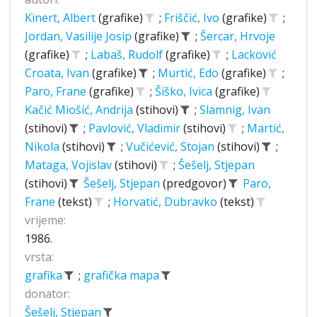
Kinert, Albert
(grafike)
;
Friščić, Ivo
(grafike)
;
Jordan, Vasilije Josip
(grafike)
;
Šercar, Hrvoje
(grafike)
;
Labaš, Rudolf
(grafike)
;
Lacković
Croata, Ivan
(grafike)
;
Murtić, Edo
(grafike)
;
Paro, Frane
(grafike)
;
Šiško, Ivica
(grafike)
Kačić Miošić, Andrija
(stihovi)
;
Slamnig, Ivan
(stihovi)
;
Pavlović, Vladimir
(stihovi)
;
Martić,
Nikola
(stihovi)
;
Vučićević, Stojan
(stihovi)
;
Mataga, Vojislav
(stihovi)
;
Šešelj, Stjepan
(stihovi)
Šešelj, Stjepan
(predgovor)
Paro,
Frane
(tekst)
;
Horvatić, Dubravko
(tekst)
vrijeme:
1986.
vrsta:
grafika
;
grafička mapa
donator:
Šešelj, Stjepan