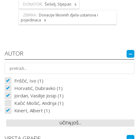
DONATOR:
Šešelj, Stjepan
ZBIRKA:
Donacije likovnih djela ustanova i
pojedinaca
AUTOR
Friščić, Ivo (1)
Horvatić, Dubravko (1)
Jordan, Vasilije Josip (1)
Kačić Miošić, Andrija (1)
Kinert, Albert (1)
UČITAJ JOŠ...
VRSTA GRAĐE