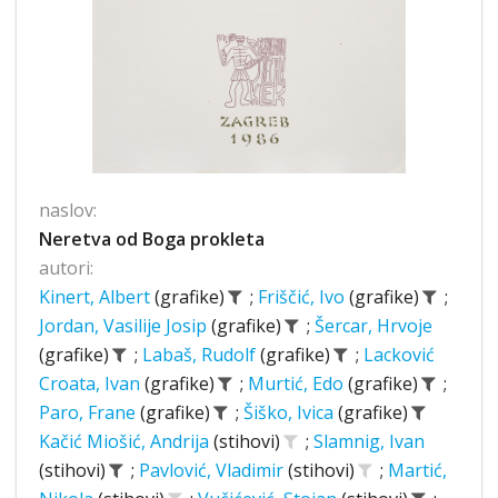
naslov:
Neretva od Boga prokleta
autori:
Kinert, Albert
(grafike)
;
Friščić, Ivo
(grafike)
;
Jordan, Vasilije Josip
(grafike)
;
Šercar, Hrvoje
(grafike)
;
Labaš, Rudolf
(grafike)
;
Lacković
Croata, Ivan
(grafike)
;
Murtić, Edo
(grafike)
;
Paro, Frane
(grafike)
;
Šiško, Ivica
(grafike)
Kačić Miošić, Andrija
(stihovi)
;
Slamnig, Ivan
(stihovi)
;
Pavlović, Vladimir
(stihovi)
;
Martić,