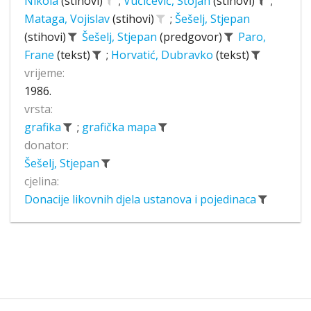
Nikola
(stihovi)
;
Vučićević, Stojan
(stihovi)
;
Mataga, Vojislav
(stihovi)
;
Šešelj, Stjepan
(stihovi)
Šešelj, Stjepan
(predgovor)
Paro,
Frane
(tekst)
;
Horvatić, Dubravko
(tekst)
vrijeme:
1986.
vrsta:
grafika
;
grafička mapa
donator:
Šešelj, Stjepan
cjelina:
Donacije likovnih djela ustanova i pojedinaca