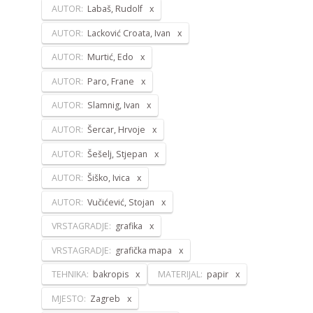
AUTOR:
Labaš, Rudolf
AUTOR:
Lacković Croata, Ivan
AUTOR:
Murtić, Edo
AUTOR:
Paro, Frane
AUTOR:
Slamnig, Ivan
AUTOR:
Šercar, Hrvoje
AUTOR:
Šešelj, Stjepan
AUTOR:
Šiško, Ivica
AUTOR:
Vučićević, Stojan
VRSTAGRADJE:
grafika
VRSTAGRADJE:
grafička mapa
TEHNIKA:
bakropis
MATERIJAL:
papir
MJESTO:
Zagreb