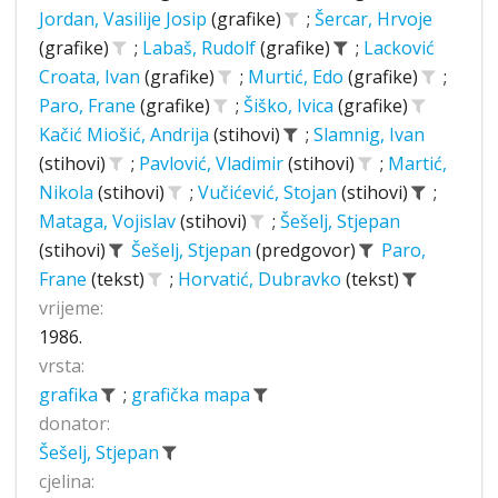
Jordan, Vasilije Josip
(grafike)
;
Šercar, Hrvoje
(grafike)
;
Labaš, Rudolf
(grafike)
;
Lacković
Croata, Ivan
(grafike)
;
Murtić, Edo
(grafike)
;
Paro, Frane
(grafike)
;
Šiško, Ivica
(grafike)
Kačić Miošić, Andrija
(stihovi)
;
Slamnig, Ivan
(stihovi)
;
Pavlović, Vladimir
(stihovi)
;
Martić,
Nikola
(stihovi)
;
Vučićević, Stojan
(stihovi)
;
Mataga, Vojislav
(stihovi)
;
Šešelj, Stjepan
(stihovi)
Šešelj, Stjepan
(predgovor)
Paro,
Frane
(tekst)
;
Horvatić, Dubravko
(tekst)
vrijeme:
1986.
vrsta:
grafika
;
grafička mapa
donator:
Šešelj, Stjepan
cjelina: