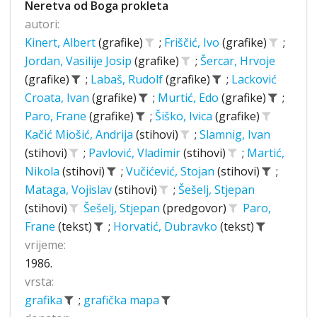
Neretva od Boga prokleta
autori:
Kinert, Albert
(grafike)
;
Friščić, Ivo
(grafike)
;
Jordan, Vasilije Josip
(grafike)
;
Šercar, Hrvoje
(grafike)
;
Labaš, Rudolf
(grafike)
;
Lacković
Croata, Ivan
(grafike)
;
Murtić, Edo
(grafike)
;
Paro, Frane
(grafike)
;
Šiško, Ivica
(grafike)
Kačić Miošić, Andrija
(stihovi)
;
Slamnig, Ivan
(stihovi)
;
Pavlović, Vladimir
(stihovi)
;
Martić,
Nikola
(stihovi)
;
Vučićević, Stojan
(stihovi)
;
Mataga, Vojislav
(stihovi)
;
Šešelj, Stjepan
(stihovi)
Šešelj, Stjepan
(predgovor)
Paro,
Frane
(tekst)
;
Horvatić, Dubravko
(tekst)
vrijeme:
1986.
vrsta:
grafika
;
grafička mapa