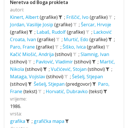
Neretva od Boga prokleta
autori:
Kinert, Albert
(grafike)
;
Friščić, Ivo
(grafike)
;
Jordan, Vasilije Josip
(grafike)
;
Šercar, Hrvoje
(grafike)
;
Labaš, Rudolf
(grafike)
;
Lacković
Croata, Ivan
(grafike)
;
Murtić, Edo
(grafike)
;
Paro, Frane
(grafike)
;
Šiško, Ivica
(grafike)
Kačić Miošić, Andrija
(stihovi)
;
Slamnig, Ivan
(stihovi)
;
Pavlović, Vladimir
(stihovi)
;
Martić,
Nikola
(stihovi)
;
Vučićević, Stojan
(stihovi)
;
Mataga, Vojislav
(stihovi)
;
Šešelj, Stjepan
(stihovi)
Šešelj, Stjepan
(predgovor)
Paro,
Frane
(tekst)
;
Horvatić, Dubravko
(tekst)
vrijeme:
1986.
vrsta:
grafika
;
grafička mapa