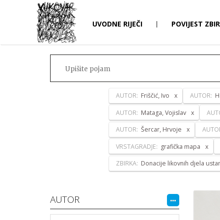
UVODNE RIJEČI
|
POVIJEST ZBI
AUTOR:
Friščić, Ivo
AUTOR:
H
AUTOR:
Mataga, Vojislav
AUT
AUTOR:
Šercar, Hrvoje
AUTO
VRSTAGRADJE:
grafička mapa
ZBIRKA:
Donacije likovnih djela ust
AUTOR