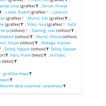
asilije Josip
(grafike)
;
Šercar, Hrvoje
;
Labaš, Rudolf
(grafike)
;
Lacković
Ivan
(grafike)
;
Murtić, Edo
(grafike)
;
ane
(grafike)
;
Šiško, Ivica
(grafike)
Kačić
ndrija
(stihovi)
;
Slamnig, Ivan
(stihovi)
;
 Vladimir
(stihovi)
;
Martić, Nikola
(stihovi)
ević, Stojan
(stihovi)
;
Mataga, Vojislav
;
Šešelj, Stjepan
(stihovi)
Šešelj, Stjepan
or)
Paro, Frane
(tekst)
;
Horvatić,
o
(tekst)
;
grafička mapa
tjepan
likovnih djela ustanova i pojedinaca