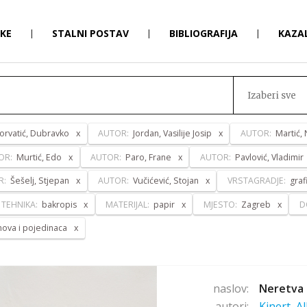
RKE
|
STALNI POSTAV
|
BIBLIOGRAFIJA
|
KAZA
Izaberi sve
orvatić, Dubravko
AUTOR:
Jordan, Vasilije Josip
AUTOR:
Martić, 
OR:
Murtić, Edo
AUTOR:
Paro, Frane
AUTOR:
Pavlović, Vladimir
R:
Šešelj, Stjepan
AUTOR:
Vučićević, Stojan
VRSTAGRADJE:
graf
TEHNIKA:
bakropis
MATERIJAL:
papir
MJESTO:
Zagreb
D
anova i pojedinaca
naslov:
Neretva 
autori:
Kinert, A