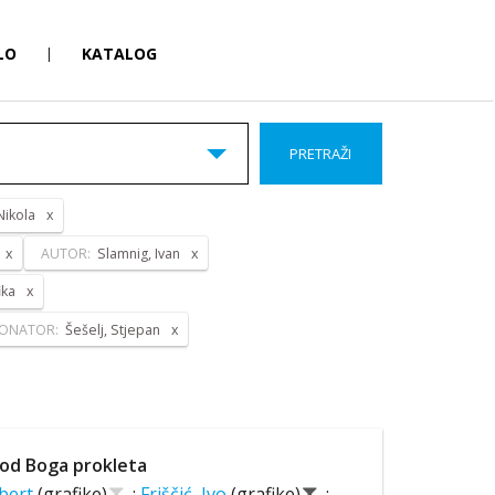
LO
|
KATALOG
PRETRAŽI
Nikola
AUTOR:
Slamnig, Ivan
ika
ONATOR:
Šešelj, Stjepan
od Boga prokleta
lbert
(grafike)
;
Friščić, Ivo
(grafike)
;