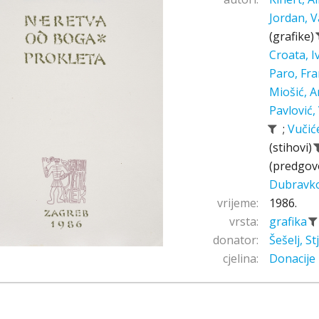
Jordan, V
(grafike)
Croata, 
Paro, Fr
Miošić, A
Pavlović,
;
Vučić
(stihovi)
(predgov
Dubravk
vrijeme:
1986.
vrsta:
grafika
donator:
Šešelj, S
cjelina:
Donacije 