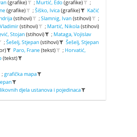
Ivan
(grafike)
;
Murtić, Edo
(grafike)
;
ane
(grafike)
;
Šiško, Ivica
(grafike)
Kačić
ndrija
(stihovi)
;
Slamnig, Ivan
(stihovi)
;
 Vladimir
(stihovi)
;
Martić, Nikola
(stihovi)
ević, Stojan
(stihovi)
;
Mataga, Vojislav
;
Šešelj, Stjepan
(stihovi)
Šešelj, Stjepan
or)
Paro, Frane
(tekst)
;
Horvatić,
o
(tekst)
;
grafička mapa
tjepan
likovnih djela ustanova i pojedinaca