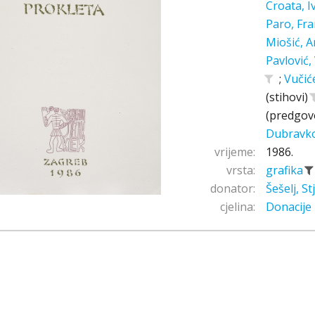
Croata, 
Paro, Fr
Miošić, A
Pavlović,
;
Vučić
(stihovi)
(predgov
Dubravk
vrijeme:
1986.
vrsta:
grafika
donator:
Šešelj, S
cjelina:
Donacije 