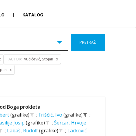
LO
|
KATALOG
PRETRAŽI
AUTOR:
Vučićević, Stojan
epan
od Boga prokleta
lbert
(grafike)
;
Friščić, Ivo
(grafike)
;
asilije Josip
(grafike)
;
Šercar, Hrvoje
;
Labaš, Rudolf
(grafike)
;
Lacković