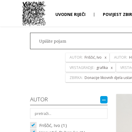
UVODNE RIJEČI
|
POVIJEST ZBI
AUTOR:
Friščić, Ivo
AUTOR:
H
VRSTAGRADJE:
grafika
VRSTA
ZBIRKA:
Donacije likovnih djela ust
AUTOR
Friščić, Ivo (1)