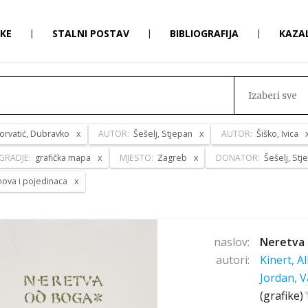
RKE
|
STALNI POSTAV
|
BIBLIOGRAFIJA
|
KAZA
Izaberi sve
orvatić, Dubravko
AUTOR:
Šešelj, Stjepan
AUTOR:
Šiško, Ivica
GRADJE:
grafička mapa
MJESTO:
Zagreb
DONATOR:
Šešelj, Stj
anova i pojedinaca
naslov:
Neretva 
autori:
Kinert, A
Jordan, V
(grafike)