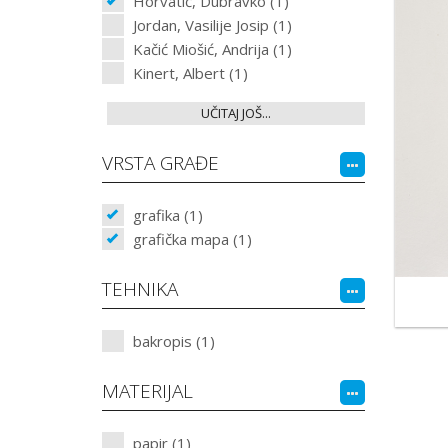
Horvatić, Dubravko (1)
Jordan, Vasilije Josip (1)
Kačić Miošić, Andrija (1)
Kinert, Albert (1)
UČITAJ JOŠ...
VRSTA GRAĐE
grafika (1)
grafička mapa (1)
TEHNIKA
bakropis (1)
MATERIJAL
papir (1)