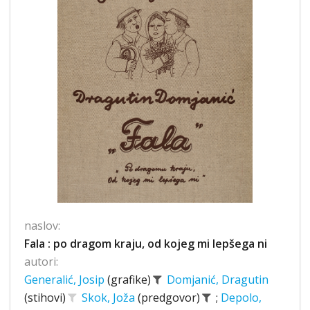
naslov:
Fala : po dragom kraju, od kojeg mi lepšega ni
autori:
Generalić, Josip
(grafike)
Domjanić, Dragutin
(stihovi)
Skok, Joža
(predgovor)
;
Depolo,