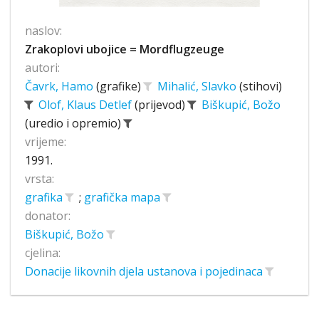
naslov:
Zrakoplovi ubojice = Mordflugzeuge
autori:
Čavrk, Hamo
(grafike)
Mihalić, Slavko
(stihovi)
Olof, Klaus Detlef
(prijevod)
Biškupić, Božo
(uredio i opremio)
vrijeme:
1991.
vrsta:
grafika
;
grafička mapa
donator:
Biškupić, Božo
cjelina:
Donacije likovnih djela ustanova i pojedinaca