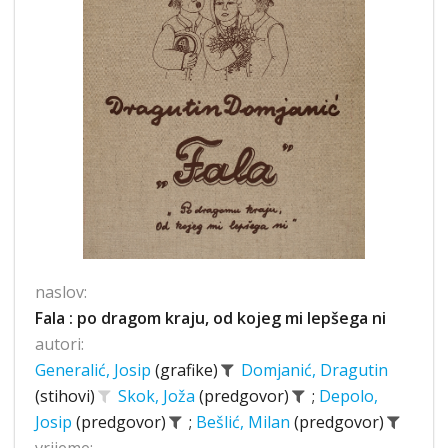
naslov:
Fala : po dragom kraju, od kojeg mi lepšega ni
autori:
Generalić, Josip
(grafike)
Domjanić, Dragutin
(stihovi)
Skok, Joža
(predgovor)
;
Depolo,
Josip
(predgovor)
;
Bešlić, Milan
(predgovor)
vrijeme: