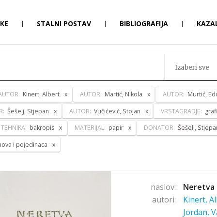
RKE
|
STALNI POSTAV
|
BIBLIOGRAFIJA
|
KAZA
Izaberi sve
AUTOR:
Kinert, Albert
AUTOR:
Martić, Nikola
AUTOR:
Murtić, Ed
R:
Šešelj, Stjepan
AUTOR:
Vučićević, Stojan
VRSTAGRADJE:
graf
TEHNIKA:
bakropis
MATERIJAL:
papir
DONATOR:
Šešelj, Stjepa
anova i pojedinaca
naslov:
Neretva 
autori:
Kinert, A
Jordan, V