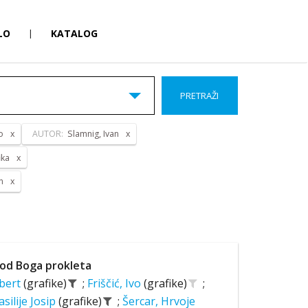
LO
|
KATALOG
PRETRAŽI
o
AUTOR:
Slamnig, Ivan
ika
n
od Boga prokleta
lbert
(grafike)
;
Friščić, Ivo
(grafike)
;
asilije Josip
(grafike)
;
Šercar, Hrvoje