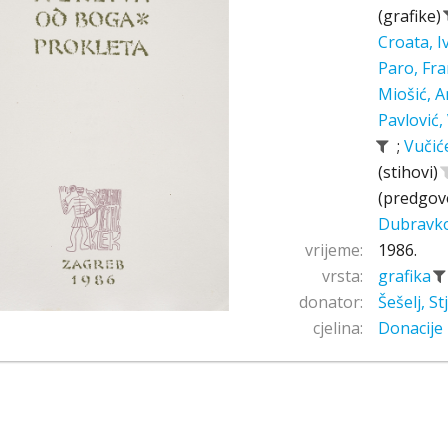
(grafike)
Croata, 
Paro, Fr
Miošić, A
Pavlović,
;
Vučić
(stihovi)
(predgov
Dubravk
vrijeme:
1986.
vrsta:
grafika
donator:
Šešelj, S
cjelina:
Donacije 