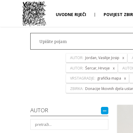
UVODNE RIJEČI
|
POVIJEST ZBI
AUTOR:
Jordan, Vasilije Josip
AUTOR:
Šercar, Hrvoje
AUTO
VRSTAGRADJE:
grafička mapa
ZBIRKA:
Donacije likovnih djela ust
AUTOR