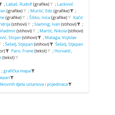
;
Labaš, Rudolf
(grafike)
;
Lacković
Ivan
(grafike)
;
Murtić, Edo
(grafike)
;
ane
(grafike)
;
Šiško, Ivica
(grafike)
Kačić
ndrija
(stihovi)
;
Slamnig, Ivan
(stihovi)
;
 Vladimir
(stihovi)
;
Martić, Nikola
(stihovi)
ević, Stojan
(stihovi)
;
Mataga, Vojislav
;
Šešelj, Stjepan
(stihovi)
Šešelj, Stjepan
or)
Paro, Frane
(tekst)
;
Horvatić,
o
(tekst)
;
grafička mapa
tjepan
likovnih djela ustanova i pojedinaca