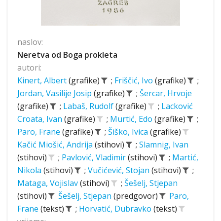
naslov:
Neretva od Boga prokleta
autori:
Kinert, Albert
(grafike)
;
Friščić, Ivo
(grafike)
;
Jordan, Vasilije Josip
(grafike)
;
Šercar, Hrvoje
(grafike)
;
Labaš, Rudolf
(grafike)
;
Lacković
Croata, Ivan
(grafike)
;
Murtić, Edo
(grafike)
;
Paro, Frane
(grafike)
;
Šiško, Ivica
(grafike)
Kačić Miošić, Andrija
(stihovi)
;
Slamnig, Ivan
(stihovi)
;
Pavlović, Vladimir
(stihovi)
;
Martić,
Nikola
(stihovi)
;
Vučićević, Stojan
(stihovi)
;
Mataga, Vojislav
(stihovi)
;
Šešelj, Stjepan
(stihovi)
Šešelj, Stjepan
(predgovor)
Paro,
Frane
(tekst)
;
Horvatić, Dubravko
(tekst)