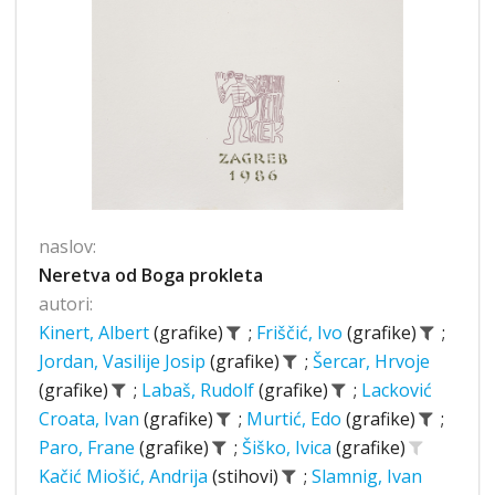
naslov:
Neretva od Boga prokleta
autori:
Kinert, Albert
(grafike)
;
Friščić, Ivo
(grafike)
;
Jordan, Vasilije Josip
(grafike)
;
Šercar, Hrvoje
(grafike)
;
Labaš, Rudolf
(grafike)
;
Lacković
Croata, Ivan
(grafike)
;
Murtić, Edo
(grafike)
;
Paro, Frane
(grafike)
;
Šiško, Ivica
(grafike)
Kačić Miošić, Andrija
(stihovi)
;
Slamnig, Ivan