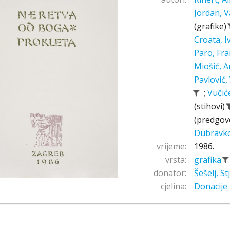
Jordan, V
(grafike)
Croata, 
Paro, Fr
Miošić, A
Pavlović,
;
Vučić
(stihovi)
(predgov
Dubravk
vrijeme:
1986.
vrsta:
grafika
donator:
Šešelj, S
cjelina:
Donacije 