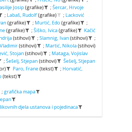
asilije Josip
(grafike)
;
Šercar, Hrvoje
;
Labaš, Rudolf
(grafike)
;
Lacković
Ivan
(grafike)
;
Murtić, Edo
(grafike)
;
ane
(grafike)
;
Šiško, Ivica
(grafike)
Kačić
ndrija
(stihovi)
;
Slamnig, Ivan
(stihovi)
;
 Vladimir
(stihovi)
;
Martić, Nikola
(stihovi)
ević, Stojan
(stihovi)
;
Mataga, Vojislav
;
Šešelj, Stjepan
(stihovi)
Šešelj, Stjepan
or)
Paro, Frane
(tekst)
;
Horvatić,
o
(tekst)
;
grafička mapa
tjepan
likovnih djela ustanova i pojedinaca