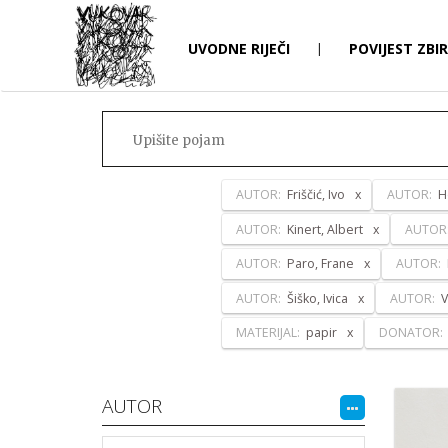
UVODNE RIJEČI
|
POVIJEST ZBI
AUTOR:
Friščić, Ivo
AUTOR:
H
AUTOR:
Kinert, Albert
AUTOR
AUTOR:
Paro, Frane
AUTOR:
AUTOR:
Šiško, Ivica
AUTOR:
V
MATERIJAL:
papir
DONATOR:
AUTOR