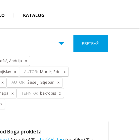
LO
|
KATALOG
PRETRAŽI
ošić, Andrija
ojislav
AUTOR:
Murtić, Edo
AUTOR:
Šešelj, Stjepan
 mapa
TEHNIKA:
bakropis
od Boga prokleta
lbert
(grafike)
;
Friščić, Ivo
(grafike)
;