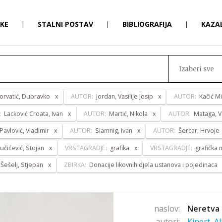
RKE
|
STALNI POSTAV
|
BIBLIOGRAFIJA
|
KAZA
Izaberi sve
orvatić, Dubravko
AUTOR:
Jordan, Vasilije Josip
AUTOR:
Kačić Mi
:
Lacković Croata, Ivan
AUTOR:
Martić, Nikola
AUTOR:
Mataga, V
Pavlović, Vladimir
AUTOR:
Slamnig, Ivan
AUTOR:
Šercar, Hrvoje
učićević, Stojan
VRSTAGRADJE:
grafika
VRSTAGRADJE:
grafička
Šešelj, Stjepan
ZBIRKA:
Donacije likovnih djela ustanova i pojedinaca
naslov:
Neretva 
autori:
Kinert, A