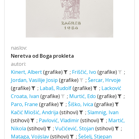
naslov:
Neretva od Boga prokleta
autori:
Kinert, Albert
(grafike)
;
Friščić, Ivo
(grafike)
;
Jordan, Vasilije Josip
(grafike)
;
Šercar, Hrvoje
(grafike)
;
Labaš, Rudolf
(grafike)
;
Lacković
Croata, Ivan
(grafike)
;
Murtić, Edo
(grafike)
;
Paro, Frane
(grafike)
;
Šiško, Ivica
(grafike)
Kačić Miošić, Andrija
(stihovi)
;
Slamnig, Ivan
(stihovi)
;
Pavlović, Vladimir
(stihovi)
;
Martić,
Nikola
(stihovi)
;
Vučićević, Stojan
(stihovi)
;
Mataga, Vojislav
(stihovi)
;
Šešelj, Stjepan