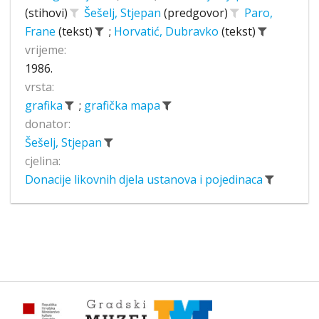
(stihovi)
Šešelj, Stjepan
(predgovor)
Paro,
Frane
(tekst)
;
Horvatić, Dubravko
(tekst)
vrijeme:
1986.
vrsta:
grafika
;
grafička mapa
donator:
Šešelj, Stjepan
cjelina:
Donacije likovnih djela ustanova i pojedinaca