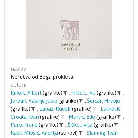
naslov:
Neretva od Boga prokleta
autori:
Kinert, Albert
(grafike)
;
Friščić, Ivo
(grafike)
;
Jordan, Vasilije Josip
(grafike)
;
Šercar, Hrvoje
(grafike)
;
Labaš, Rudolf
(grafike)
;
Lacković
Croata, Ivan
(grafike)
;
Murtić, Edo
(grafike)
;
Paro, Frane
(grafike)
;
Šiško, Ivica
(grafike)
Kačić Miošić, Andrija
(stihovi)
;
Slamnig, Ivan