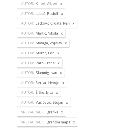
AUTOR:
Kinert, Albert
AUTOR:
Labaš, Rudolf
AUTOR:
Lacković Croata, Ivan
AUTOR:
Martić, Nikola
AUTOR:
Mataga, Vojislav
AUTOR:
Murtić, Edo
AUTOR:
Paro, Frane
AUTOR:
Slamnig, Ivan
AUTOR:
Šercar, Hrvoje
AUTOR:
Šiško, Ivica
AUTOR:
Vučićević, Stojan
VRSTAGRADJE:
grafika
VRSTAGRADJE:
grafička mapa