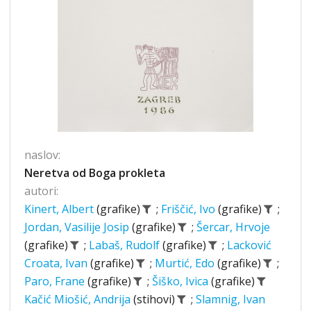
naslov:
Neretva od Boga prokleta
autori:
Kinert, Albert
(grafike)
;
Friščić, Ivo
(grafike)
;
Jordan, Vasilije Josip
(grafike)
;
Šercar, Hrvoje
(grafike)
;
Labaš, Rudolf
(grafike)
;
Lacković
Croata, Ivan
(grafike)
;
Murtić, Edo
(grafike)
;
Paro, Frane
(grafike)
;
Šiško, Ivica
(grafike)
Kačić Miošić, Andrija
(stihovi)
;
Slamnig, Ivan