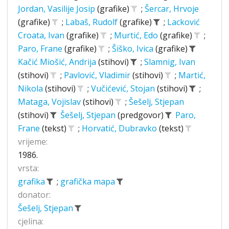
Jordan, Vasilije Josip
(grafike)
;
Šercar, Hrvoje
(grafike)
;
Labaš, Rudolf
(grafike)
;
Lacković
Croata, Ivan
(grafike)
;
Murtić, Edo
(grafike)
;
Paro, Frane
(grafike)
;
Šiško, Ivica
(grafike)
Kačić Miošić, Andrija
(stihovi)
;
Slamnig, Ivan
(stihovi)
;
Pavlović, Vladimir
(stihovi)
;
Martić,
Nikola
(stihovi)
;
Vučićević, Stojan
(stihovi)
;
Mataga, Vojislav
(stihovi)
;
Šešelj, Stjepan
(stihovi)
Šešelj, Stjepan
(predgovor)
Paro,
Frane
(tekst)
;
Horvatić, Dubravko
(tekst)
vrijeme:
1986.
vrsta:
grafika
;
grafička mapa
donator:
Šešelj, Stjepan
cjelina: