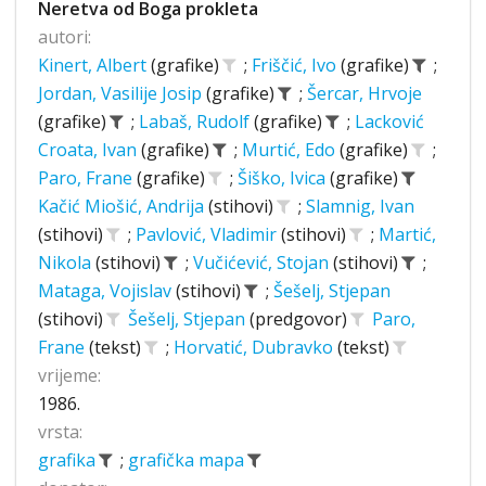
Neretva od Boga prokleta
autori:
Kinert, Albert
(grafike)
;
Friščić, Ivo
(grafike)
;
Jordan, Vasilije Josip
(grafike)
;
Šercar, Hrvoje
(grafike)
;
Labaš, Rudolf
(grafike)
;
Lacković
Croata, Ivan
(grafike)
;
Murtić, Edo
(grafike)
;
Paro, Frane
(grafike)
;
Šiško, Ivica
(grafike)
Kačić Miošić, Andrija
(stihovi)
;
Slamnig, Ivan
(stihovi)
;
Pavlović, Vladimir
(stihovi)
;
Martić,
Nikola
(stihovi)
;
Vučićević, Stojan
(stihovi)
;
Mataga, Vojislav
(stihovi)
;
Šešelj, Stjepan
(stihovi)
Šešelj, Stjepan
(predgovor)
Paro,
Frane
(tekst)
;
Horvatić, Dubravko
(tekst)
vrijeme:
1986.
vrsta:
grafika
;
grafička mapa