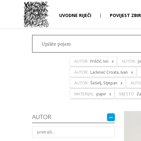
UVODNE RIJEČI
|
POVIJEST ZBI
AUTOR:
Friščić, Ivo
AUTOR:
J
AUTOR:
Lacković Croata, Ivan
AUTOR:
Šešelj, Stjepan
AUTO
MATERIJAL:
papir
MJESTO:
Z
AUTOR