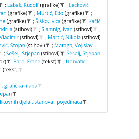
;
Labaš, Rudolf
(grafike)
;
Lacković
Ivan
(grafike)
;
Murtić, Edo
(grafike)
;
ane
(grafike)
;
Šiško, Ivica
(grafike)
Kačić
ndrija
(stihovi)
;
Slamnig, Ivan
(stihovi)
;
 Vladimir
(stihovi)
;
Martić, Nikola
(stihovi)
ević, Stojan
(stihovi)
;
Mataga, Vojislav
;
Šešelj, Stjepan
(stihovi)
Šešelj, Stjepan
or)
Paro, Frane
(tekst)
;
Horvatić,
o
(tekst)
;
grafička mapa
tjepan
likovnih djela ustanova i pojedinaca