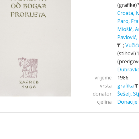
(grafike)
Croata, 
Paro, Fr
Miošić, A
Pavlović,
;
Vučić
(stihovi)
(predgov
Dubravk
vrijeme:
1986.
vrsta:
grafika
donator:
Šešelj, S
cjelina:
Donacije 