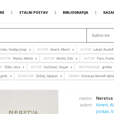
RKE
|
STALNI POSTAV
|
BIBLIOGRAFIJA
|
KAZA
Izaberi sve
ordan, Vasilije Josip
AUTOR:
Kinert, Albert
AUTOR:
Labaš, Rudolf
AUTOR:
Martić, Nikola
AUTOR:
Murtić, Edo
AUTOR:
Paro, Frane
R:
Šiško, Ivica
AUTOR:
Vučićević, Stojan
VRSTAGRADJE:
grafika
agreb
DONATOR:
Šešelj, Stjepan
ZBIRKA:
Donacije likovnih djel
naslov:
Neretva 
autori:
Kinert, A
Jordan, V