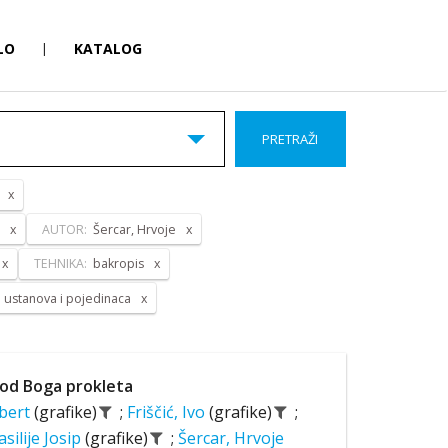
LO
|
KATALOG
PRETRAŽI
AUTOR:
Šercar, Hrvoje
TEHNIKA:
bakropis
a ustanova i pojedinaca
od Boga prokleta
lbert
(grafike)
;
Friščić, Ivo
(grafike)
;
asilije Josip
(grafike)
;
Šercar, Hrvoje