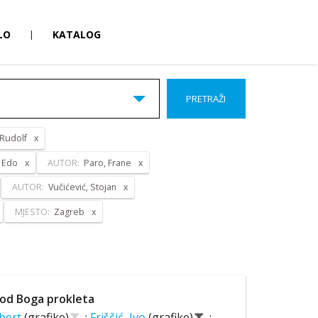
LO
|
KATALOG
PRETRAŽI
 Rudolf
, Edo
AUTOR:
Paro, Frane
AUTOR:
Vučićević, Stojan
MJESTO:
Zagreb
od Boga prokleta
lbert
(grafike)
;
Friščić, Ivo
(grafike)
;