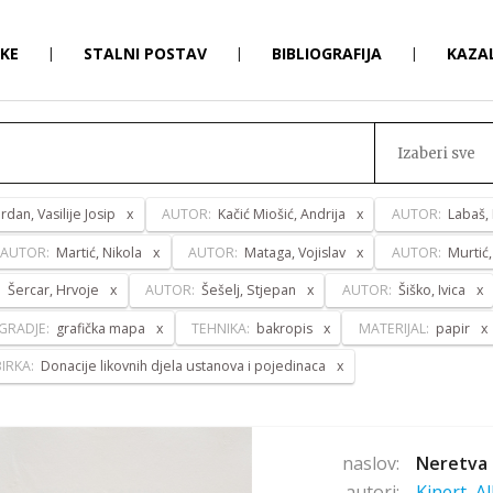
RKE
|
STALNI POSTAV
|
BIBLIOGRAFIJA
|
KAZA
Izaberi sve
ordan, Vasilije Josip
AUTOR:
Kačić Miošić, Andrija
AUTOR:
Labaš,
AUTOR:
Martić, Nikola
AUTOR:
Mataga, Vojislav
AUTOR:
Murtić
:
Šercar, Hrvoje
AUTOR:
Šešelj, Stjepan
AUTOR:
Šiško, Ivica
GRADJE:
grafička mapa
TEHNIKA:
bakropis
MATERIJAL:
papir
IRKA:
Donacije likovnih djela ustanova i pojedinaca
naslov:
Neretva 
autori:
Kinert, A