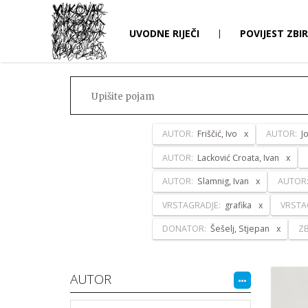
UVODNE RIJEČI
|
POVIJEST ZBI
AUTOR:
Friščić, Ivo
AUTOR:
J
AUTOR:
Lacković Croata, Ivan
AUTOR:
Slamnig, Ivan
AUTOR
VRSTAGRADJE:
grafika
VRSTA
DONATOR:
Šešelj, Stjepan
ZB
AUTOR