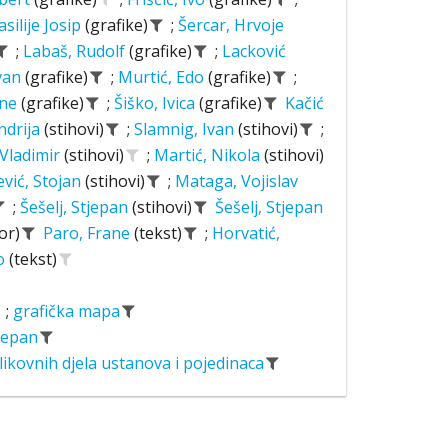
asilije Josip
(grafike)
;
Šercar, Hrvoje
;
Labaš, Rudolf
(grafike)
;
Lacković
Ivan
(grafike)
;
Murtić, Edo
(grafike)
;
ane
(grafike)
;
Šiško, Ivica
(grafike)
Kačić
ndrija
(stihovi)
;
Slamnig, Ivan
(stihovi)
;
 Vladimir
(stihovi)
;
Martić, Nikola
(stihovi)
ević, Stojan
(stihovi)
;
Mataga, Vojislav
;
Šešelj, Stjepan
(stihovi)
Šešelj, Stjepan
or)
Paro, Frane
(tekst)
;
Horvatić,
o
(tekst)
;
grafička mapa
tjepan
likovnih djela ustanova i pojedinaca