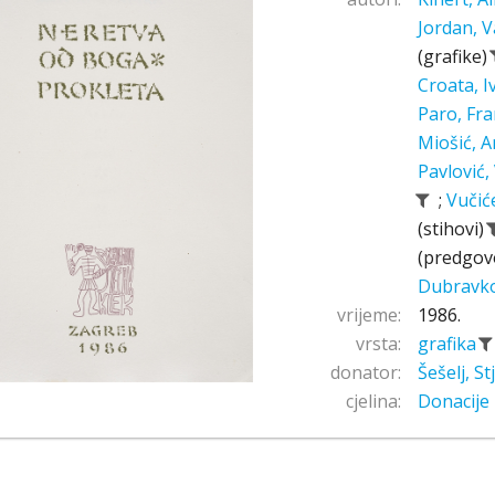
Jordan, V
(grafike)
Croata, 
Paro, Fr
Miošić, A
Pavlović,
;
Vučić
(stihovi)
(predgov
Dubravk
vrijeme:
1986.
vrsta:
grafika
donator:
Šešelj, S
cjelina:
Donacije 