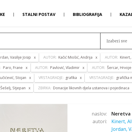
RKE
|
STALNI POSTAV
|
BIBLIOGRAFIJA
|
KAZA
Izaberi sve
ordan, Vasilije Josip
AUTOR:
Kačić Miošić, Andrija
AUTOR:
Kinert,
:
Paro, Frane
AUTOR:
Pavlović, Vladimir
AUTOR:
Šercar, Hrvoje
učićević, Stojan
VRSTAGRADJE:
grafika
VRSTAGRADJE:
grafička
Šešelj, Stjepan
ZBIRKA:
Donacije likovnih djela ustanova i pojedinaca
naslov:
Neretva 
autori:
Kinert, A
Jordan, V