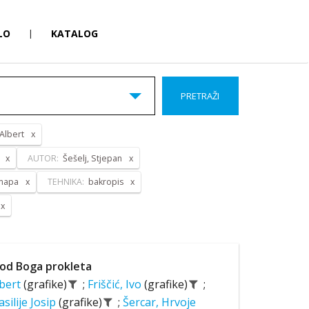
LO
|
KATALOG
PRETRAŽI
 Albert
AUTOR:
Šešelj, Stjepan
 mapa
TEHNIKA:
bakropis
od Boga prokleta
lbert
(grafike)
;
Friščić, Ivo
(grafike)
;
asilije Josip
(grafike)
;
Šercar, Hrvoje