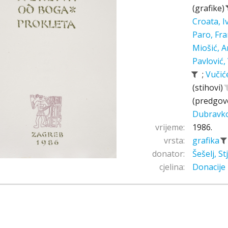
(grafike)
Croata, 
Paro, Fr
Miošić, A
Pavlović,
;
Vučić
(stihovi)
(predgov
Dubravk
vrijeme:
1986.
vrsta:
grafika
donator:
Šešelj, S
cjelina:
Donacije 