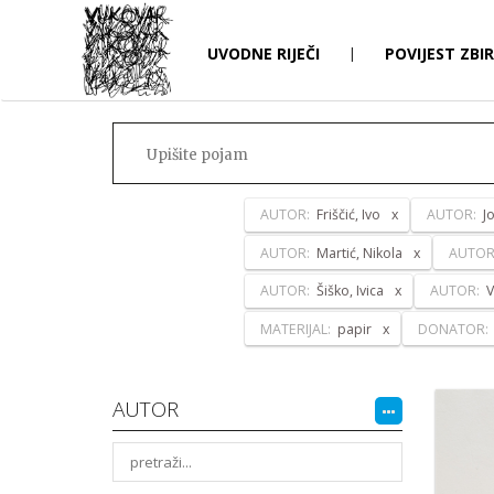
UVODNE RIJEČI
|
POVIJEST ZBI
AUTOR:
Friščić, Ivo
AUTOR:
J
AUTOR:
Martić, Nikola
AUTOR
AUTOR:
Šiško, Ivica
AUTOR:
V
MATERIJAL:
papir
DONATOR:
AUTOR