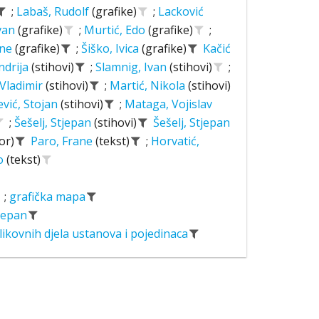
;
Labaš, Rudolf
(grafike)
;
Lacković
Ivan
(grafike)
;
Murtić, Edo
(grafike)
;
ane
(grafike)
;
Šiško, Ivica
(grafike)
Kačić
ndrija
(stihovi)
;
Slamnig, Ivan
(stihovi)
;
 Vladimir
(stihovi)
;
Martić, Nikola
(stihovi)
ević, Stojan
(stihovi)
;
Mataga, Vojislav
;
Šešelj, Stjepan
(stihovi)
Šešelj, Stjepan
or)
Paro, Frane
(tekst)
;
Horvatić,
o
(tekst)
;
grafička mapa
tjepan
likovnih djela ustanova i pojedinaca