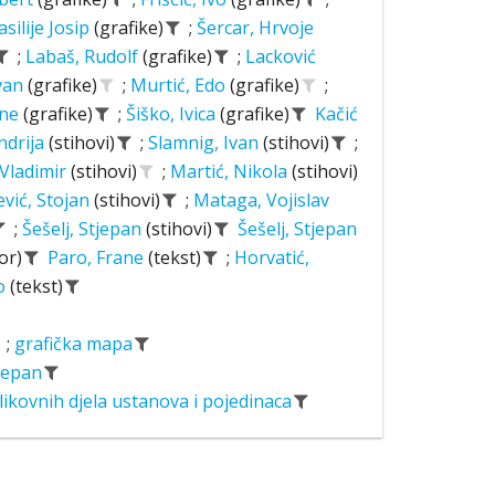
asilije Josip
(grafike)
;
Šercar, Hrvoje
;
Labaš, Rudolf
(grafike)
;
Lacković
Ivan
(grafike)
;
Murtić, Edo
(grafike)
;
ane
(grafike)
;
Šiško, Ivica
(grafike)
Kačić
ndrija
(stihovi)
;
Slamnig, Ivan
(stihovi)
;
 Vladimir
(stihovi)
;
Martić, Nikola
(stihovi)
ević, Stojan
(stihovi)
;
Mataga, Vojislav
;
Šešelj, Stjepan
(stihovi)
Šešelj, Stjepan
or)
Paro, Frane
(tekst)
;
Horvatić,
o
(tekst)
;
grafička mapa
tjepan
likovnih djela ustanova i pojedinaca