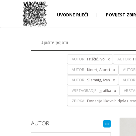
UVODNE RIJEČI
|
POVIJEST ZBI
AUTOR:
Friščić, Ivo
AUTOR:
H
AUTOR:
Kinert, Albert
AUTOR
AUTOR:
Slamnig, Ivan
AUTOR
VRSTAGRADJE:
grafika
VRSTA
ZBIRKA:
Donacije likovnih djela ust
AUTOR