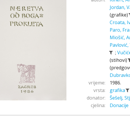
Jordan, V
(grafike)
Croata, 
Paro, Fr
Miošić, A
Pavlović,
;
Vučić
(stihovi)
(predgov
Dubravk
vrijeme:
1986.
vrsta:
grafika
donator:
Šešelj, S
cjelina:
Donacije 