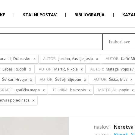
RKE
|
STALNI POSTAV
|
BIBLIOGRAFIJA
|
KAZA
Izaberi sve
orvatić, Dubravko
AUTOR:
Jordan, Vasilije Josip
AUTOR:
Kačić Mi
:
Labaš, Rudolf
AUTOR:
Martić, Nikola
AUTOR:
Mataga, Vojislav
:
Šercar, Hrvoje
AUTOR:
Šešelj, Stjepan
AUTOR:
Šiško, Ivica
GRADJE:
grafička mapa
TEHNIKA:
bakropis
MATERIJAL:
papir
anova i pojedinaca
naslov:
Neretva 
autori:
Kinert, A