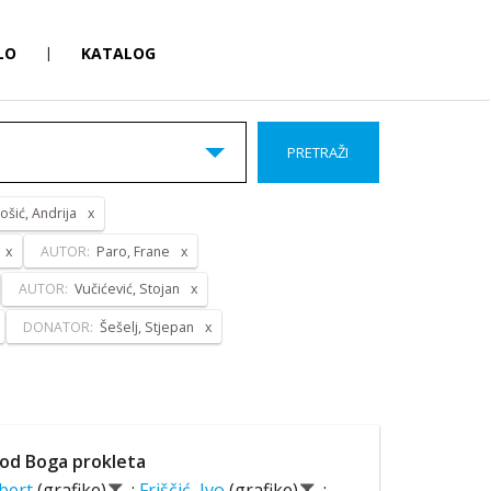
LO
|
KATALOG
PRETRAŽI
ošić, Andrija
AUTOR:
Paro, Frane
AUTOR:
Vučićević, Stojan
DONATOR:
Šešelj, Stjepan
od Boga prokleta
lbert
(grafike)
;
Friščić, Ivo
(grafike)
;