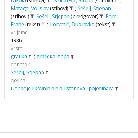
Nikola
(stihovi)
;
Vučićević, Stojan
(stihovi)
;
Mataga, Vojislav
(stihovi)
;
Šešelj, Stjepan
(stihovi)
Šešelj, Stjepan
(predgovor)
Paro,
Frane
(tekst)
;
Horvatić, Dubravko
(tekst)
vrijeme:
1986.
vrsta:
grafika
;
grafička mapa
donator:
Šešelj, Stjepan
cjelina:
Donacije likovnih djela ustanova i pojedinaca