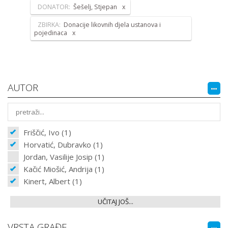
DONATOR:
Šešelj, Stjepan
ZBIRKA:
Donacije likovnih djela ustanova i
pojedinaca
AUTOR
Friščić, Ivo (1)
Horvatić, Dubravko (1)
Jordan, Vasilije Josip (1)
Kačić Miošić, Andrija (1)
Kinert, Albert (1)
UČITAJ JOŠ...
VRSTA GRAĐE