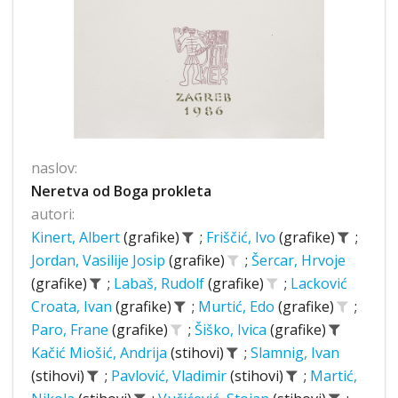
naslov:
Neretva od Boga prokleta
autori:
Kinert, Albert
(grafike)
;
Friščić, Ivo
(grafike)
;
Jordan, Vasilije Josip
(grafike)
;
Šercar, Hrvoje
(grafike)
;
Labaš, Rudolf
(grafike)
;
Lacković
Croata, Ivan
(grafike)
;
Murtić, Edo
(grafike)
;
Paro, Frane
(grafike)
;
Šiško, Ivica
(grafike)
Kačić Miošić, Andrija
(stihovi)
;
Slamnig, Ivan
(stihovi)
;
Pavlović, Vladimir
(stihovi)
;
Martić,