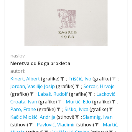
naslov:
Neretva od Boga prokleta
autori:
Kinert, Albert
(grafike)
;
Friščić, Ivo
(grafike)
;
Jordan, Vasilije Josip
(grafike)
;
Šercar, Hrvoje
(grafike)
;
Labaš, Rudolf
(grafike)
;
Lacković
Croata, Ivan
(grafike)
;
Murtić, Edo
(grafike)
;
Paro, Frane
(grafike)
;
Šiško, Ivica
(grafike)
Kačić Miošić, Andrija
(stihovi)
;
Slamnig, Ivan
(stihovi)
;
Pavlović, Vladimir
(stihovi)
;
Martić,