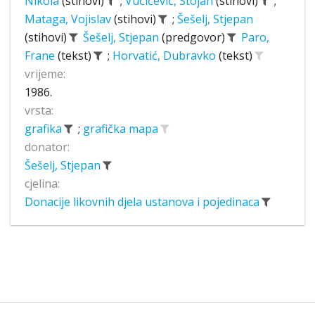
Nikola
(stihovi)
;
Vučićević, Stojan
(stihovi)
;
Mataga, Vojislav
(stihovi)
;
Šešelj, Stjepan
(stihovi)
Šešelj, Stjepan
(predgovor)
Paro,
Frane
(tekst)
;
Horvatić, Dubravko
(tekst)
vrijeme:
1986.
vrsta:
grafika
;
grafička mapa
donator:
Šešelj, Stjepan
cjelina:
Donacije likovnih djela ustanova i pojedinaca