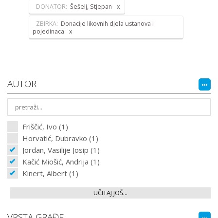
DONATOR:
Šešelj, Stjepan
ZBIRKA:
Donacije likovnih djela ustanova i
pojedinaca
AUTOR
Friščić, Ivo (1)
Horvatić, Dubravko (1)
Jordan, Vasilije Josip (1)
Kačić Miošić, Andrija (1)
Kinert, Albert (1)
UČITAJ JOŠ...
VRSTA GRAĐE